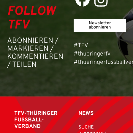
FOLLOW
TFV
Newsletter
abonnieren
ABONNIEREN /
#TFV
MARKIEREN /
#thueringerfv
KOMMENTIEREN
#thueringerfussballve
/ TEILEN
TFV-THÜRINGER
NEWS
FUSSBALL-
VERBAND
SUCHE