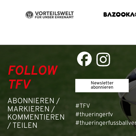
FOLLOW
TFV
Newsletter
abonnieren
ABONNIEREN /
#TFV
MARKIEREN /
#thueringerfv
KOMMENTIEREN
#thueringerfussballve
/ TEILEN