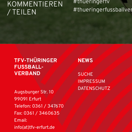
#thueringerfv
KOMMENTIEREN
#thueringerfussballve
/ TEILEN
TFV-THÜRINGER
NEWS
FUSSBALL-
VERBAND
SUCHE
IMPRESSUM
DATENSCHUTZ
Augsburger Str. 10
99091 Erfurt
Telefon: 0361 / 347670
Fax: 0361 / 3460635
Email:
info(at)tfv-erfurt.de