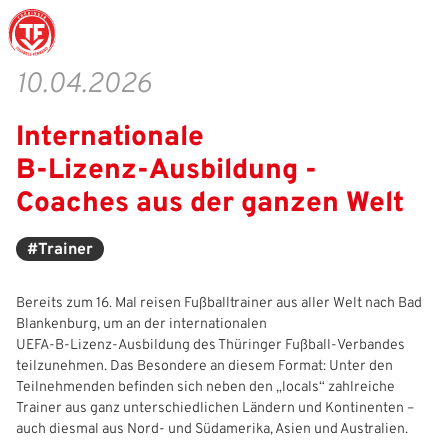
10.04.2026
Internationale
Struktur
Männer
Auswahlteams
Trainer
Leitbild
News
B‑Lizenz‑Ausbildung -
Amtliches
Frauen
Stützpunkte
Schiedsrichter
Ehrenamt
Termine
Coaches aus der ganzen Welt
Geschäftsstelle
Sicherheit
Eliteschulen
Erzieher und Lehrer
DFB-Masterplan
Newsletter
#Trainer
Chronik
Junioren
Veranstaltungskalender
Vielfalt
DFBnet
Bereits zum 16. Mal reisen Fußballtrainer aus aller Welt nach Bad
Ehrentafel
Juniorinnen
DFB-Mobil
Fair Play
Passwesen
Blankenburg, um an der internationalen
UEFA‑B‑Lizenz‑Ausbildung des Thüringer Fußball‑Verbandes
Karriere
Kinderfußball
Inklusion
Vereinsangebote
teilzunehmen. Das Besondere an diesem Format: Unter den
Teilnehmenden befinden sich neben den „locals“ zahlreiche
Partnerschaft
eSports
Prävention
Archiv
Trainer aus ganz unterschiedlichen Ländern und Kontinenten –
auch diesmal aus Nord‑ und Südamerika, Asien und Australien.
Mitgliedschaft
Schiedsrichter
Schule und Kita
Downloads