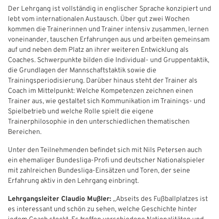
Der Lehrgang ist vollständig in englischer Sprache konzipiert und
Freizeit- und Breitensport
Kinder- und Jugendschutz
Datenschutz
lebt vom internationalen Austausch. Über gut zwei Wochen
kommen die Trainerinnen und Trainer intensiv zusammen, lernen
Futsal
#siekickt
Länderspiele
voneinander, tauschen Erfahrungen aus und arbeiten gemeinsam
auf und neben dem Platz an ihrer weiteren Entwicklung als
Tage des Mädchenfußballs
Impressum
Coaches. Schwerpunkte bilden die Individual‑ und Gruppentaktik,
die Grundlagen der Mannschaftstaktik sowie die
Trainingsperiodisierung. Darüber hinaus steht der Trainer als
Coach im Mittelpunkt: Welche Kompetenzen zeichnen einen
Trainer aus, wie gestaltet sich Kommunikation im Trainings‑ und
Spielbetrieb und welche Rolle spielt die eigene
Trainerphilosophie in den unterschiedlichen thematischen
Bereichen.
Unter den Teilnehmenden befindet sich mit Nils Petersen auch
ein ehemaliger Bundesliga‑Profi und deutscher Nationalspieler
mit zahlreichen Bundesliga‑Einsätzen und Toren, der seine
Erfahrung aktiv in den Lehrgang einbringt.
Lehrgangsleiter Claudio Mußler:
„Abseits des Fußballplatzes ist
es interessant und schön zu sehen, welche Geschichte hinter