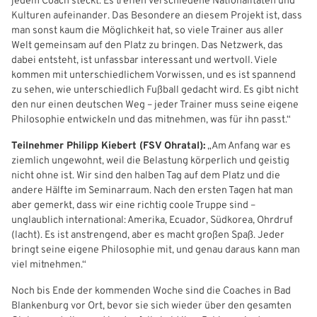
jedem Coach steckt. Es treffen verschiedene Nationalitäten und
Kulturen aufeinander. Das Besondere an diesem Projekt ist, dass
man sonst kaum die Möglichkeit hat, so viele Trainer aus aller
Welt gemeinsam auf den Platz zu bringen. Das Netzwerk, das
dabei entsteht, ist unfassbar interessant und wertvoll. Viele
kommen mit unterschiedlichem Vorwissen, und es ist spannend
zu sehen, wie unterschiedlich Fußball gedacht wird. Es gibt nicht
den nur einen deutschen Weg – jeder Trainer muss seine eigene
Philosophie entwickeln und das mitnehmen, was für ihn passt.“
Teilnehmer Philipp Kiebert (FSV Ohratal):
„Am Anfang war es
ziemlich ungewohnt, weil die Belastung körperlich und geistig
nicht ohne ist. Wir sind den halben Tag auf dem Platz und die
andere Hälfte im Seminarraum. Nach den ersten Tagen hat man
aber gemerkt, dass wir eine richtig coole Truppe sind –
unglaublich international: Amerika, Ecuador, Südkorea, Ohrdruf
(lacht). Es ist anstrengend, aber es macht großen Spaß. Jeder
IHR LOGIN
bringt seine eigene Philosophie mit, und genau daraus kann man
viel mitnehmen.“
Noch bis Ende der kommenden Woche sind die Coaches in Bad
Benutzeranmeldung
Blankenburg vor Ort, bevor sie sich wieder über den gesamten