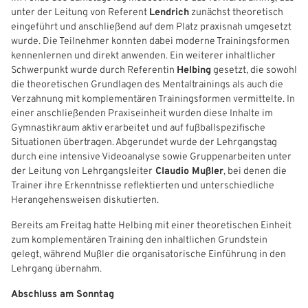
unter der Leitung von Referent
Lendrich
zunächst theoretisch
Freizeit- und Breitensport
Kinder- und Jugendschutz
Datenschutz
eingeführt und anschließend auf dem Platz praxisnah umgesetzt
wurde. Die Teilnehmer konnten dabei moderne Trainingsformen
Futsal
#siekickt
Länderspiele
kennenlernen und direkt anwenden. Ein weiterer inhaltlicher
Schwerpunkt wurde durch Referentin
Helbing
gesetzt, die sowohl
Tage des Mädchenfußballs
Impressum
die theoretischen Grundlagen des Mentaltrainings als auch die
Verzahnung mit komplementären Trainingsformen vermittelte. In
einer anschließenden Praxiseinheit wurden diese Inhalte im
Gymnastikraum aktiv erarbeitet und auf fußballspezifische
Situationen übertragen. Abgerundet wurde der Lehrgangstag
durch eine intensive Videoanalyse sowie Gruppenarbeiten unter
der Leitung von Lehrgangsleiter
Claudio Mußler
, bei denen die
Trainer ihre Erkenntnisse reflektierten und unterschiedliche
Herangehensweisen diskutierten.
Bereits am Freitag hatte Helbing mit einer theoretischen Einheit
zum komplementären Training den inhaltlichen Grundstein
gelegt, während Mußler die organisatorische Einführung in den
Lehrgang übernahm.
Abschluss am Sonntag