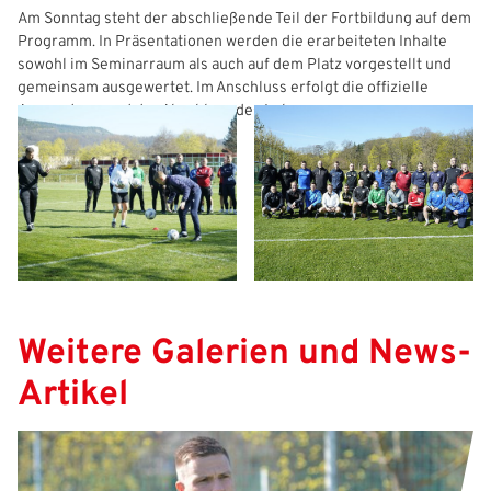
Am Sonntag steht der abschließende Teil der Fortbildung auf dem
Programm. In Präsentationen werden die erarbeiteten Inhalte
sowohl im Seminarraum als auch auf dem Platz vorgestellt und
gemeinsam ausgewertet. Im Anschluss erfolgt die offizielle
Auswertung und der Abschluss des Lehrgangs.
IHR LOGIN
Benutzeranmeldung
Bitte geben Sie Ihren Benutzernamen und Ihr Passwort ein, um
IHRE LESEZEICHEN
sich an der Website anzumelden.
WEBSITE DURCHSUCHEN
Weitere Galerien und News-
Anmelden
Artikel
Previous
Next
Benutzername:
Aktuelle Seite als Lesezeichen speichern