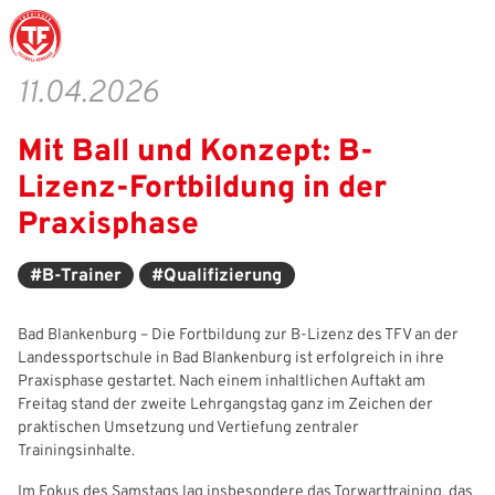
11.04.2026
Mit Ball und Konzept: B-
Struktur
Männer
Auswahlteams
Trainer
Leitbild
News
Lizenz-Fortbildung in der
Amtliches
Frauen
Stützpunkte
Schiedsrichter
Ehrenamt
Termine
Praxisphase
Geschäftsstelle
Sicherheit
Eliteschulen
Erzieher und Lehrer
DFB-Masterplan
Newsletter
#B-Trainer
#Qualifizierung
Chronik
Junioren
Veranstaltungskalender
Vielfalt
DFBnet
Bad Blankenburg – Die Fortbildung zur B-Lizenz des TFV an der
Ehrentafel
Juniorinnen
DFB-Mobil
Fair Play
Passwesen
Landessportschule in Bad Blankenburg ist erfolgreich in ihre
Praxisphase gestartet. Nach einem inhaltlichen Auftakt am
Karriere
Kinderfußball
Inklusion
Vereinsangebote
Freitag stand der zweite Lehrgangstag ganz im Zeichen der
praktischen Umsetzung und Vertiefung zentraler
Partnerschaft
eSports
Prävention
Archiv
Trainingsinhalte.
Mitgliedschaft
Schiedsrichter
Schule und Kita
Downloads
Im Fokus des Samstags lag insbesondere das Torwarttraining, das