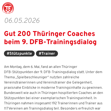
06.05.2026
Gut 200 Thüringer Coaches
Struktur
Männer
Auswahlteams
Trainer
Leitbild
News
beim 9. DFB‑Trainingsdialog
Amtliches
Frauen
Stützpunkte
Schiedsrichter
Ehrenamt
Termine
#Stützpunkte
#Trainer
Geschäftsstelle
Sicherheit
Eliteschulen
Erzieher und Lehrer
DFB-Masterplan
Newsletter
Chronik
Junioren
Veranstaltungskalender
Vielfalt
DFBnet
Am Montag, dem 6. Mai, fand an allen Thüringer
DFB‑Stützpunkten der 9. DFB‑Trainingsdialog statt. Unter dem
Ehrentafel
Juniorinnen
DFB-Mobil
Fair Play
Passwesen
Thema „Spielbeschleuniger“ nutzten zahlreiche
Vereinstrainerinnen und Vereinstrainer die Gelegenheit,
Karriere
Kinderfußball
Inklusion
Vereinsangebote
praxisnahe Einblicke in moderne Trainingsinhalte zu gewinnen.
Bundesweit wie auch in Thüringen hospitierten Coaches an den
Partnerschaft
eSports
Prävention
Archiv
Stützpunkten bei einer exemplarischen Trainingseinheit. In
Thüringen nahmen insgesamt 192 Trainerinnen und Trainer aus
Mitgliedschaft
Schiedsrichter
Schule und Kita
Downloads
117 Vereinen am Trainingsdialog teil. Besonders erfreulich war