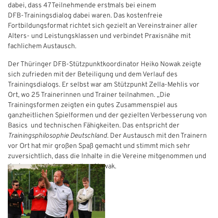
dabei, dass 47 Teilnehmende erstmals bei einem
DFB‑Trainingsdialog dabei waren. Das kostenfreie
Freizeit- und Breitensport
Kinder- und Jugendschutz
Datenschutz
Fortbildungsformat richtet sich gezielt an Vereinstrainer aller
Alters‑ und Leistungsklassen und verbindet Praxisnähe mit
Futsal
#siekickt
Länderspiele
fachlichem Austausch.
Tage des Mädchenfußballs
Impressum
Der Thüringer DFB‑Stützpunktkoordinator Heiko Nowak zeigte
sich zufrieden mit der Beteiligung und dem Verlauf des
Trainingsdialogs. Er selbst war am Stützpunkt Zella‑Mehlis vor
Ort, wo 25 Trainerinnen und Trainer teilnahmen. „Die
Trainingsformen zeigten ein gutes Zusammenspiel aus
ganzheitlichen Spielformen und der gezielten Verbesserung von
Basics und technischen Fähigkeiten. Das entspricht der
Trainingsphilosophie Deutschland
. Der Austausch mit den Trainern
vor Ort hat mir großen Spaß gemacht und stimmt mich sehr
zuversichtlich, dass die Inhalte in die Vereine mitgenommen und
dort umgesetzt werden“, so Nowak.