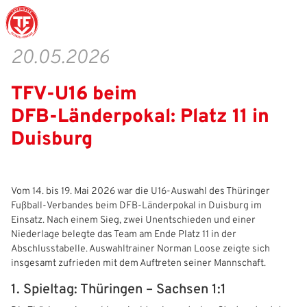
20.05.2026
TFV‑U16 beim
Struktur
Männer
Auswahlteams
Trainer
Leitbild
News
DFB‑Länderpokal: Platz 11 in
Amtliches
Frauen
Stützpunkte
Schiedsrichter
Ehrenamt
Termine
Duisburg
Geschäftsstelle
Sicherheit
Eliteschulen
Erzieher und Lehrer
DFB-Masterplan
Newsletter
Chronik
Junioren
Veranstaltungskalender
Vielfalt
DFBnet
Vom 14. bis 19. Mai 2026 war die U16‑Auswahl des Thüringer
Fußball‑Verbandes beim DFB‑Länderpokal in Duisburg im
Ehrentafel
Juniorinnen
DFB-Mobil
Fair Play
Passwesen
Einsatz. Nach einem Sieg, zwei Unentschieden und einer
Niederlage belegte das Team am Ende Platz 11 in der
Karriere
Kinderfußball
Inklusion
Vereinsangebote
Abschlusstabelle. Auswahltrainer Norman Loose zeigte sich
insgesamt zufrieden mit dem Auftreten seiner Mannschaft.
Partnerschaft
eSports
Prävention
Archiv
1. Spieltag: Thüringen – Sachsen 1:1
Mitgliedschaft
Schiedsrichter
Schule und Kita
Downloads