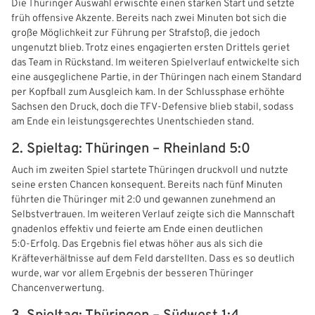
Die Thüringer Auswahl erwischte einen starken Start und setzte
früh offensive Akzente. Bereits nach zwei Minuten bot sich die
Freizeit- und Breitensport
Kinder- und Jugendschutz
Datenschutz
große Möglichkeit zur Führung per Strafstoß, die jedoch
ungenutzt blieb. Trotz eines engagierten ersten Drittels geriet
Futsal
#siekickt
Länderspiele
das Team in Rückstand. Im weiteren Spielverlauf entwickelte sich
eine ausgeglichene Partie, in der Thüringen nach einem Standard
Tage des Mädchenfußballs
Impressum
per Kopfball zum Ausgleich kam. In der Schlussphase erhöhte
Sachsen den Druck, doch die TFV‑Defensive blieb stabil, sodass
am Ende ein leistungsgerechtes Unentschieden stand.
2. Spieltag: Thüringen – Rheinland 5:0
Auch im zweiten Spiel startete Thüringen druckvoll und nutzte
seine ersten Chancen konsequent. Bereits nach fünf Minuten
führten die Thüringer mit 2:0 und gewannen zunehmend an
Selbstvertrauen. Im weiteren Verlauf zeigte sich die Mannschaft
gnadenlos effektiv und feierte am Ende einen deutlichen
5:0‑Erfolg. Das Ergebnis fiel etwas höher aus als sich die
Kräfteverhältnisse auf dem Feld darstellten. Dass es so deutlich
wurde, war vor allem Ergebnis der besseren Thüringer
Chancenverwertung.