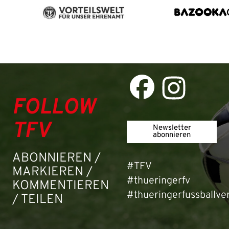
FOLLOW
TFV
Newsletter
abonnieren
ABONNIEREN /
#TFV
MARKIEREN /
#thueringerfv
KOMMENTIEREN
#thueringerfussballve
/ TEILEN