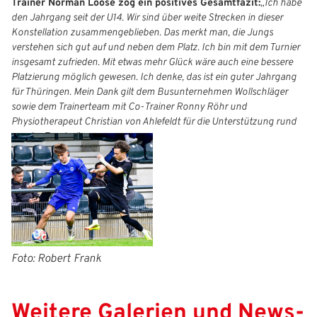
IHR LOGIN
Trainer Norman Loose zog ein positives Gesamtfazit:
„Ich habe
den Jahrgang seit der U14. Wir sind über weite Strecken in dieser
Konstellation zusammengeblieben. Das merkt man, die Jungs
verstehen sich gut auf und neben dem Platz. Ich bin mit dem Turnier
Benutzeranmeldung
insgesamt zufrieden. Mit etwas mehr Glück wäre auch eine bessere
Platzierung möglich gewesen. Ich denke, das ist ein guter Jahrgang
Bitte geben Sie Ihren Benutzernamen und Ihr Passwort ein, um
IHRE LESEZEICHEN
für Thüringen. Mein Dank gilt dem Busunternehmen Wollschläger
sich an der Website anzumelden.
WEBSITE DURCHSUCHEN
sowie dem Trainerteam mit Co‑Trainer Ronny Röhr und
Physiotherapeut Christian von Ahlefeldt für die Unterstützung rund
Anmelden
um das Turnier."
Benutzername:
Aktuelle Seite als Lesezeichen speichern
Passwort:
Foto: Robert Frank
Weitere Galerien und News-