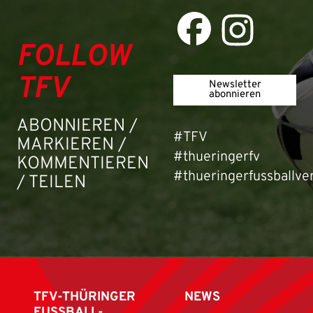
FOLLOW
TFV
Newsletter
abonnieren
ABONNIEREN /
#TFV
MARKIEREN /
#thueringerfv
KOMMENTIEREN
#thueringerfussballve
/ TEILEN
TFV-THÜRINGER
NEWS
FUSSBALL-