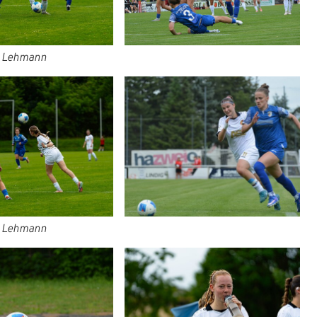
p Lehmann
 Website anzumelden.
p Lehmann
Nex