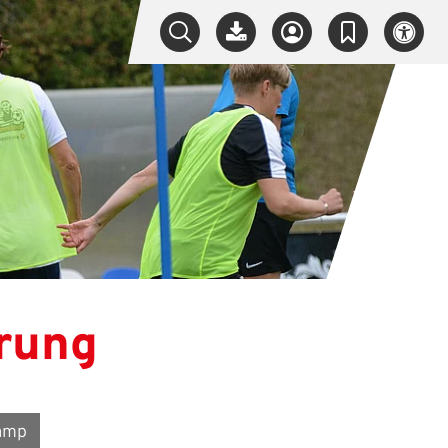
rung
amp