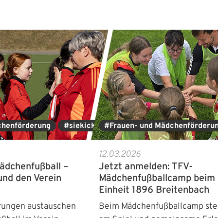
chenförderung
#siekickt
#Frauen- und Mädchenförderu
12.03.2026
ädchenfußball –
Jetzt anmelden: TFV-
und den Verein
Mädchenfußballcamp beim
Einheit 1896 Breitenbach
hrungen austauschen
Beim Mädchenfußballcamp st