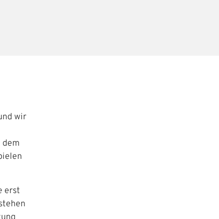
und wir
i dem
pielen
e erst
 stehen
tung