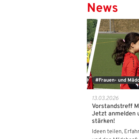
News
en- und Mädchenförderung
#siekickt
#Frauen- und Mäd
2025
13.03.2026
ag des Mädchenfußballs":
Vorstandstreff M
 Wettstreit mit 120 Mädchen
Jetzt anmelden 
tzhausen
stärken!
 September 2025 kämpften beim
Ideen teilen, Erfa