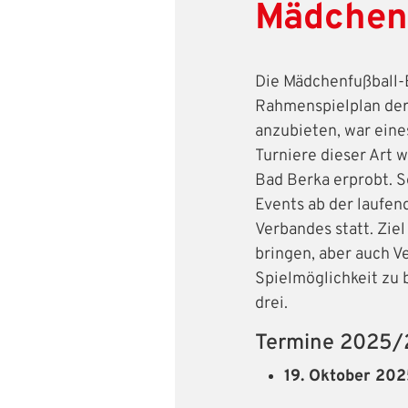
Mädchenf
Die Mädchenfußball-
Rahmenspielplan der 
anzubieten, war eine
Turniere dieser Art 
IHR LOGIN
Bad Berka erprobt. S
Events ab der laufen
Verbandes statt. Zie
Benutzeran
bringen, aber auch V
Spielmöglichkeit zu 
Bitte geben Sie Ihr
drei.
Anmelden
Termine 2025
Benutzername:
19. Oktober 202