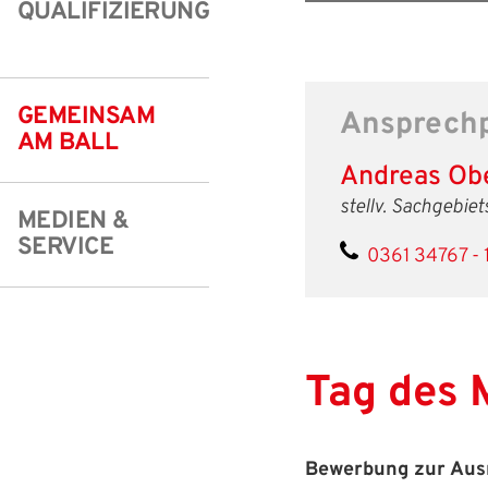
QUALIFIZIERUNG
Freizeit- und Breitensport
Kinder- und Jugendschutz
Datenschutz
Futsal
#siekickt
Länderspiele
GEMEINSAM
Ansprechp
Tage des Mädchenfußballs
Impressum
AM BALL
Andreas Ob
stellv. Sachgebiet
MEDIEN &
SERVICE
0361 34767 - 
Tag des 
Bewerbung zur Ausr