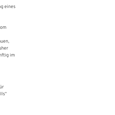
ng eines
 vom
auen,
sher
nftig im
ür
lls“