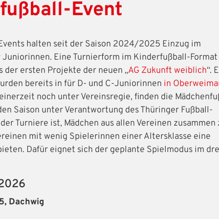
ußball-Event
Events halten seit der Saison 2024/2025 Einzug im
Juniorinnen. Eine Turnierform im Kinderfußball-Format
s der ersten Projekte der neuen „
AG Zukunft weiblich
“. 
wurden bereits in für D- und C-Juniorinnen
in Oberweima
einerzeit noch unter Vereinsregie, finden die Mädchenfu
den Saison unter Verantwortung des Thüringer Fußball-
l der Turniere ist, Mädchen aus allen Vereinen zusammen 
meldung
ereinen mit wenig Spielerinnen einer Altersklasse eine
bieten. Dafür eignet sich der geplante Spielmodus im dr
en Benutzernamen und Ihr Passwort ein, um sich an der
IHRE LESEZEICHEN
WEBSITE DURCHSUCHEN
/2026
5, Dachwig
Aktuelle Seite als Lesezeichen speichern