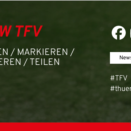
W TFV
N / MARKIEREN /
News
REN / TEILEN
#TFV
#thuer