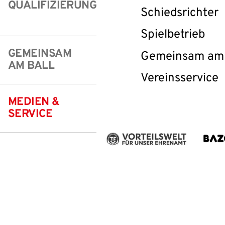
QUALIFIZIERUNG
Schiedsrichter
Freizeit- und Breitensport
Kinder- und Jugendschutz
Datenschutz
Spielbetrieb
Futsal
#siekickt
Länderspiele
GEMEINSAM
Gemeinsam am 
Tage des Mädchenfußballs
Impressum
IHR LOGIN
AM BALL
Vereinsservice
MEDIEN &
BENUTZERAN
SERVICE
Bitte geben Sie Ihr
Anmelden
Benutzername:
Passwort: