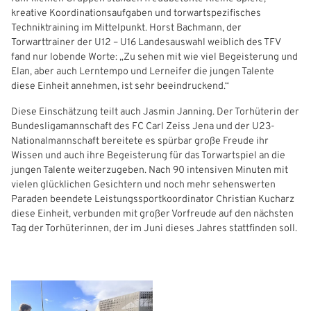
kreative Koordinationsaufgaben und torwartspezifisches
Freizeit- und Breitensport
Kinder- und Jugendschutz
Datenschutz
Techniktraining im Mittelpunkt. Horst Bachmann, der
Torwarttrainer der U12 – U16 Landesauswahl weiblich des TFV
Futsal
#siekickt
Länderspiele
fand nur lobende Worte: „Zu sehen mit wie viel Begeisterung und
Elan, aber auch Lerntempo und Lerneifer die jungen Talente
Tage des Mädchenfußballs
Impressum
diese Einheit annehmen, ist sehr beeindruckend.“
Diese Einschätzung teilt auch Jasmin Janning. Der Torhüterin der
Bundesligamannschaft des FC Carl Zeiss Jena und der U23-
Nationalmannschaft bereitete es spürbar große Freude ihr
Wissen und auch ihre Begeisterung für das Torwartspiel an die
IHR LOGIN
jungen Talente weiterzugeben. Nach 90 intensiven Minuten mit
vielen glücklichen Gesichtern und noch mehr sehenswerten
Paraden beendete Leistungssportkoordinator Christian Kucharz
diese Einheit, verbunden mit großer Vorfreude auf den nächsten
Benutzeranmeldung
Tag der Torhüterinnen, der im Juni dieses Jahres stattfinden soll.
Bitte geben Sie Ihren Benutzernamen und Ihr Passwort ein, um
IHRE LESEZEICHEN
sich an der Website anzumelden.
WEBSITE DURCHSUCHEN
Anmelden