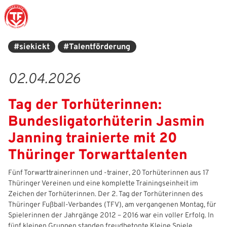
#siekickt
#Talentförderung
Struktur
Männer
Auswahlteams
Trainer
Leitbild
News
02.04.2026
Amtliches
Frauen
Stützpunkte
Schiedsrichter
Ehrenamt
Termine
Tag der Torhüterinnen:
Geschäftsstelle
Sicherheit
Eliteschulen
Erzieher und Lehrer
DFB-Masterplan
Newsletter
Bundesligatorhüterin Jasmin
Chronik
Junioren
Veranstaltungskalender
Vielfalt
DFBnet
Janning trainierte mit 20
Thüringer Torwarttalenten
Ehrentafel
Juniorinnen
DFB-Mobil
Fair Play
Passwesen
Fünf Torwarttrainerinnen und -trainer, 20 Torhüterinnen aus 17
Karriere
Kinderfußball
Inklusion
Vereinsangebote
Thüringer Vereinen und eine komplette Trainingseinheit im
Zeichen der Torhüterinnen. Der 2. Tag der Torhüterinnen des
Partnerschaft
eSports
Prävention
Archiv
Thüringer Fußball-Verbandes (TFV), am vergangenen Montag, für
Spielerinnen der Jahrgänge 2012 – 2016 war ein voller Erfolg. In
Mitgliedschaft
Schiedsrichter
Schule und Kita
Downloads
fünf kleinen Gruppen standen freudbetonte Kleine Spiele,