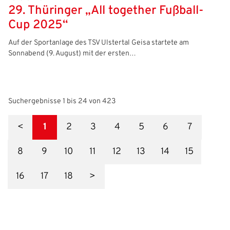
29. Thüringer „All together Fußball-
Cup 2025“
Auf der Sportanlage des TSV Ulstertal Geisa startete am
Sonnabend (9. August) mit der ersten…
Suchergebnisse 1 bis 24 von 423
<
1
2
3
4
5
6
7
8
9
10
11
12
13
14
15
16
17
18
>