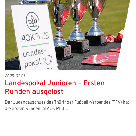
Freizeit- und Breitensport
Kinder- und Jugendschutz
Datenschutz
Futsal
#siekickt
Länderspiele
Tage des Mädchenfußballs
Impressum
2025-07-01
Landespokal Junioren – Ersten
Runden ausgelost
Der Jugendauschuss des Thüringer Fußball-Verbandes (TFV) hat
die ersten Runden im AOK PLUS…