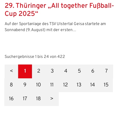
29. Thüringer „All together Fußball-
Cup 2025“
Auf der Sportanlage des TSV Ulstertal Geisa startete am
Sonnabend (9. August) mit der ersten…
Suchergebnisse 1 bis 24 von 422
<
1
2
3
4
5
6
7
8
9
10
11
12
13
14
15
16
17
18
>