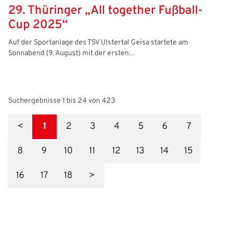
29. Thüringer „All together Fußball-
Cup 2025“
Auf der Sportanlage des TSV Ulstertal Geisa startete am
Sonnabend (9. August) mit der ersten…
Suchergebnisse 1 bis 24 von 423
<
1
2
3
4
5
6
7
8
9
10
11
12
13
14
15
16
17
18
>