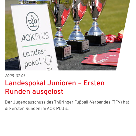
Freizeit- und Breitensport
Kinder- und Jugendschutz
Datenschutz
Futsal
#siekickt
Länderspiele
Tage des Mädchenfußballs
Impressum
2025-07-01
Landespokal Junioren – Ersten
Runden ausgelost
Der Jugendauschuss des Thüringer Fußball-Verbandes (TFV) hat
die ersten Runden im AOK PLUS…