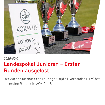
Freizeit- und Breitensport
Kinder- und Jugendschutz
Datenschutz
Futsal
#siekickt
Länderspiele
Tage des Mädchenfußballs
Impressum
2025-07-01
Landespokal Junioren – Ersten
Runden ausgelost
Der Jugendauschuss des Thüringer Fußball-Verbandes (TFV) hat
die ersten Runden im AOK PLUS…