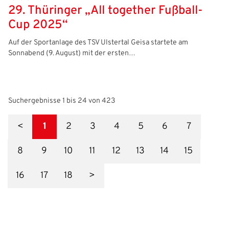
29. Thüringer „All together Fußball-
Cup 2025“
Auf der Sportanlage des TSV Ulstertal Geisa startete am
Sonnabend (9. August) mit der ersten…
Suchergebnisse 1 bis 24 von 423
<
1
2
3
4
5
6
7
8
9
10
11
12
13
14
15
16
17
18
>