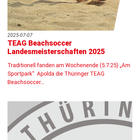
2025-07-07
TEAG Beachsoccer
Landesmeisterschaften 2025
Traditionell fanden am Wochenende (5.7.25) „Am
Sportpark“ Apolda die Thüringer TEAG
Beachsoccer…