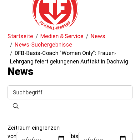
Freizeit- und Breitensport
Kinder- und Jugendschutz
Datenschutz
Futsal
#siekickt
Länderspiele
Startseite
Medien & Service
News
Tage des Mädchenfußballs
Impressum
News-Suchergebnisse
DFB-Basis-Coach "Women Only": Frauen-
Lehrgang feiert gelungenen Auftakt in Dachwig
News
Zeitraum eingrenzen
von
bis