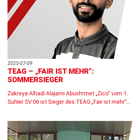
2025-07-09
TEAG – „FAIR IST MEHR“:
SOMMERSIEGER
Zakreya Alhadi Alajami Abushrmet „Zico” vom 1.
Suhler SV 06 ist Sieger des TEAG „Fair ist mehr“…