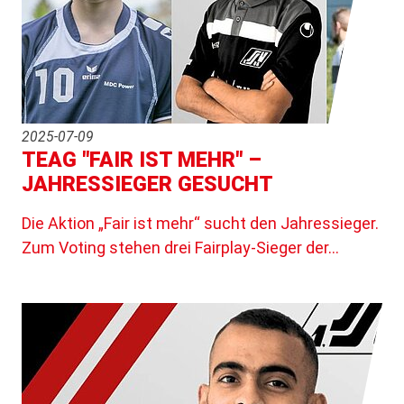
2025-07-09
TEAG "FAIR IST MEHR" –
JAHRESSIEGER GESUCHT
Die Aktion „Fair ist mehr“ sucht den Jahressieger.
Zum Voting stehen drei Fairplay-Sieger der…