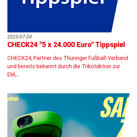
2025-07-24
CHECK24 "5 x 24.000 Euro" Tippspiel
CHECK24, Partner des Thüringer Fußball-Verband
und bereits bekannt durch die Trikotaktion zur
EM,…