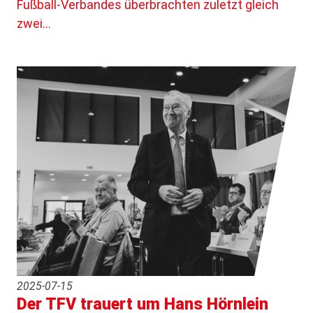
Fußball-Verbandes überbrachten zuletzt gleich
zwei…
2025-07-15
Der TFV trauert um Hans Hörnlein