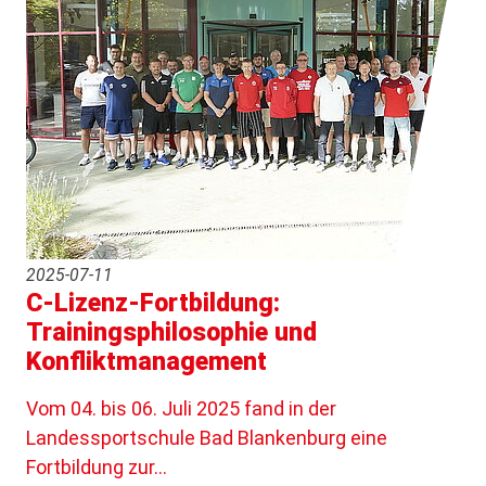
2025-07-11
C-Lizenz-Fortbildung:
Trainingsphilosophie und
Konfliktmanagement
Vom 04. bis 06. Juli 2025 fand in der
Landessportschule Bad Blankenburg eine
Fortbildung zur…