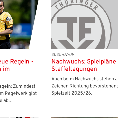
2025-07-09
Nachwuchs: Spielpläne
eue Regeln -
Staffeltagungen
n im
meldung
Auch beim Nachwuchs stehen a
en Benutzernamen und Ihr Passwort ein, um sich an der
Zeichen Richtung bevorstehen
egeln: Zumindest
IHRE LESEZEICHEN
WEBSITE DURCHSUCHEN
Spielzeit 2025/26.
im Regelwerk gibt
ie ab…
Aktuelle Seite als Lesezeichen speichern