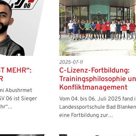
2025-07-11
ST MEHR“:
C-Lizenz-Fortbildung:
R
Trainingsphilosophie u
Konfliktmanagement
ami Abushrmet
SV 06 ist Sieger
Vom 04. bis 06. Juli 2025 fand 
ehr“…
Landessportschule Bad Blanke
eine Fortbildung zur…