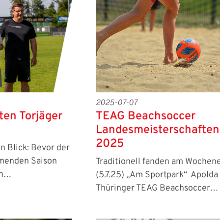
2025-07-07
sten Torjäger
TEAG Beachsoccer
Landesmeisterschaften
2025
en Blick: Bevor der
mmenden Saison
Traditionell fanden am Wochen
ch…
(5.7.25) „Am Sportpark“ Apolda
Thüringer TEAG Beachsoccer…