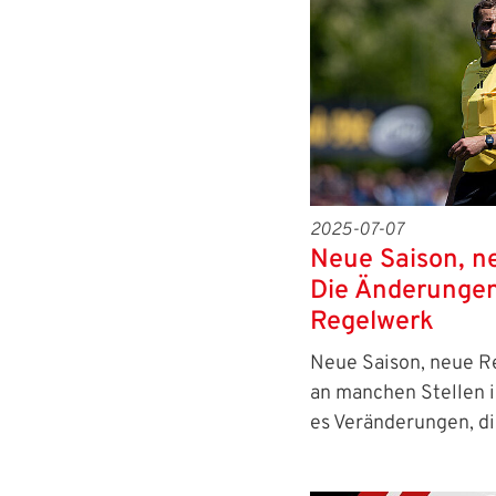
IHR LOGIN
2025-07-07
Neue Saison, n
Die Änderunge
Benutzeran
Regelwerk
Bitte geben Sie Ihr
Neue Saison, neue R
Anmelden
an manchen Stellen 
es Veränderungen, d
Benutzername: