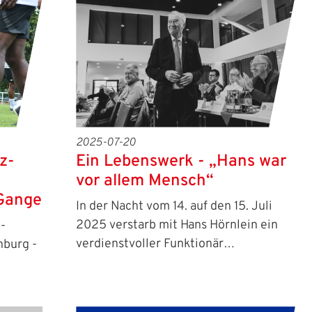
2025-07-20
z-
Ein Lebenswerk - „Hans war
vor allem Mensch“
 Gange
In der Nacht vom 14. auf den 15. Juli
2025 verstarb mit Hans Hörnlein ein
-
verdienstvoller Funktionär…
nburg -