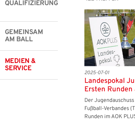
QUALIFIZIERUNG
Freizeit- und Breitensport
Kinder- und Jugendschutz
Datenschutz
Futsal
#siekickt
Länderspiele
GEMEINSAM
Tage des Mädchenfußballs
Impressum
AM BALL
MEDIEN &
SERVICE
2025-07-01
Landespokal Ju
Ersten Runden 
Der Jugendauschuss 
Fußball-Verbandes (T
Runden im AOK PL