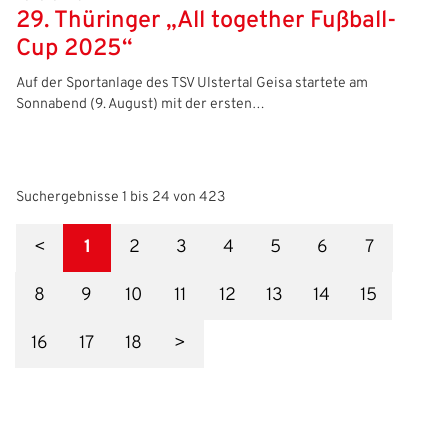
29. Thüringer „All together Fußball-
Cup 2025“
Auf der Sportanlage des TSV Ulstertal Geisa startete am
Sonnabend (9. August) mit der ersten…
Suchergebnisse 1 bis 24 von 423
<
1
2
3
4
5
6
7
8
9
10
11
12
13
14
15
16
17
18
>