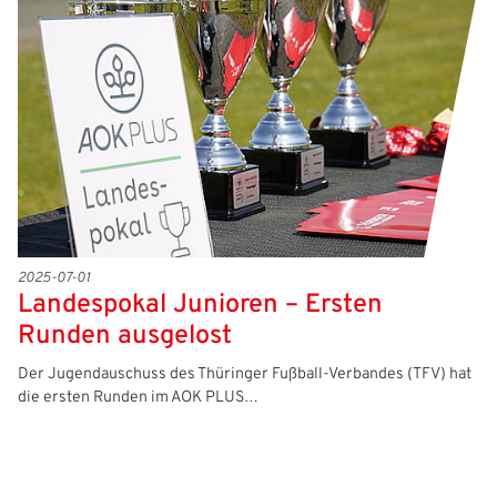
Freizeit- und Breitensport
Kinder- und Jugendschutz
Datenschutz
Futsal
#siekickt
Länderspiele
Tage des Mädchenfußballs
Impressum
2025-07-01
Landespokal Junioren – Ersten
Runden ausgelost
Der Jugendauschuss des Thüringer Fußball-Verbandes (TFV) hat
die ersten Runden im AOK PLUS…