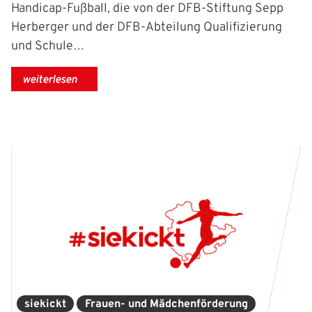
Handicap-Fußball, die von der DFB-Stiftung Sepp
Herberger und der DFB-Abteilung Qualifizierung
und Schule…
weiterlesen
IHR LOGIN
Benutzeranmeldung
Bitte geben Sie Ihren Benutzernamen und Ihr Passwort ein, um
IHRE LESEZEICHEN
sich an der Website anzumelden.
WEBSITE DURCHSUCHEN
siekickt
Frauen- und Mädchenförderung