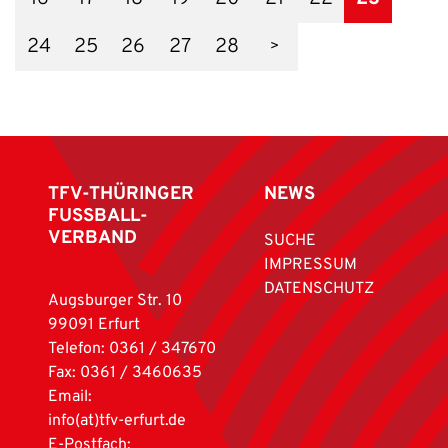
24
25
26
27
28
TFV-THÜRINGER
NEWS
FUSSBALL-
VERBAND
SUCHE
IMPRESSUM
DATENSCHUTZ
Augsburger Str. 10
99091 Erfurt
Telefon: 0361 / 347670
Fax: 0361 / 3460635
Email:
info(at)tfv-erfurt.de
E-Postfach: