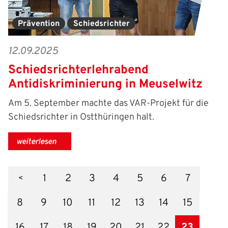
Prävention
Schiedsrichter
12.09.2025
Schiedsrichterlehrabend
Antidiskriminierung in Meuselwitz
Am 5. September machte das VAR-Projekt für die
Schiedsrichter in Ostthüringen halt.
weiterlesen
1
2
3
4
5
6
7
8
9
10
11
12
13
14
15
16
17
18
19
20
21
22
23