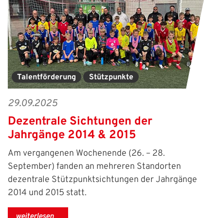
Freizeit- und Breitensport
Kinder- und Jugendschutz
Datenschutz
Futsal
#siekickt
Länderspiele
Tage des Mädchenfußballs
Impressum
Talentförderung
Stützpunkte
29.09.2025
Dezentrale Sichtungen der
Jahrgänge 2014 & 2015
Am vergangenen Wochenende (26. – 28.
September) fanden an mehreren Standorten
dezentrale Stützpunktsichtungen der Jahrgänge
2014 und 2015 statt.
weiterlesen