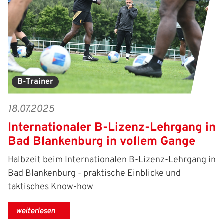
IHR LOGIN
B-Trainer
Benutzeranmeldung
18.07.2025
Bitte geben Sie Ihren Benutzernamen und Ihr Passwort ein, um
IHRE LESEZEICHEN
Internationaler B-Lizenz-Lehrgang in
sich an der Website anzumelden.
WEBSITE DURCHSUCHEN
Bad Blankenburg in vollem Gange
Anmelden
Halbzeit beim Internationalen B-Lizenz-Lehrgang in
Benutzername:
Bad Blankenburg - praktische Einblicke und
Aktuelle Seite als Lesezeichen speichern
taktisches Know-how
Passwort:
weiterlesen