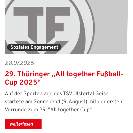
Freizeit- und Breitensport
Kinder- und Jugendschutz
Datenschutz
Futsal
#siekickt
Länderspiele
Tage des Mädchenfußballs
Impressum
Soziales Engagement
28.07.2025
29. Thüringer „All together Fußball-
Cup 2025“
Auf der Sportanlage des TSV Ulstertal Geisa
startete am Sonnabend (9. August) mit der ersten
Vorrunde zum 29. "All together Cup".
weiterlesen