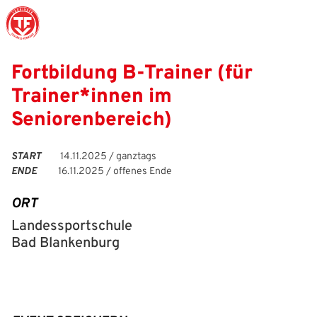
Fortbildung B-Trainer (für
Trainer*innen im
Struktur
Männer
Auswahlteams
Trainer
Leitbild
News
Seniorenbereich)
Amtliches
Frauen
Stützpunkte
Schiedsrichter
Ehrenamt
Termine
Geschäftsstelle
Sicherheit
Eliteschulen
Erzieher und Lehrer
DFB-Masterplan
Newsletter
START
14.11.2025 / ganztags
ENDE
16.11.2025 / offenes Ende
Chronik
Junioren
Veranstaltungskalender
Vielfalt
DFBnet
ORT
Ehrentafel
Juniorinnen
DFB-Mobil
Fair Play
Passwesen
Landessportschule
Bad Blankenburg
Karriere
Kinderfußball
Inklusion
Vereinsangebote
Partnerschaft
eSports
Prävention
Archiv
Mitgliedschaft
Schiedsrichter
Schule und Kita
Downloads