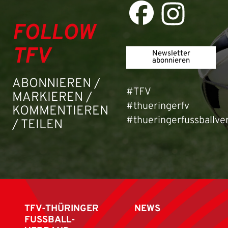
FOLLOW
TFV
Newsletter
abonnieren
ABONNIEREN /
#TFV
MARKIEREN /
#thueringerfv
KOMMENTIEREN
#thueringerfussballve
/ TEILEN
TFV-THÜRINGER
NEWS
FUSSBALL-