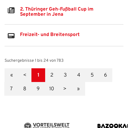
2. Thüringer Geh-Fußball Cup im
September in Jena
Freizeit- und Breitensport
Suchergebnisse 1 bis 24 von 783
«
<
1
2
3
4
5
6
7
8
9
10
>
»