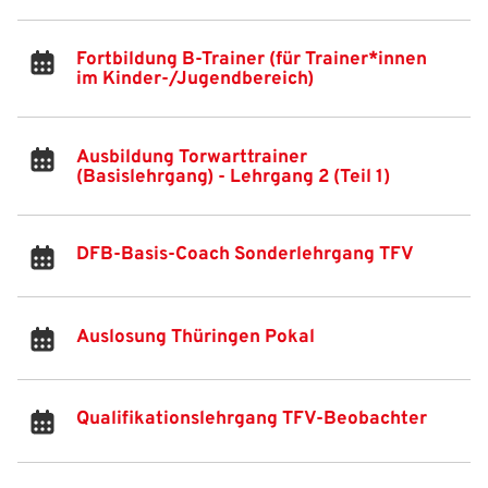
Fortbildung B-Trainer (für Trainer*innen
im Kinder-/Jugendbereich)
Ausbildung Torwarttrainer
(Basislehrgang) - Lehrgang 2 (Teil 1)
IHR LOGIN
DFB-Basis-Coach Sonderlehrgang TFV
Benutzeranmeldung
Auslosung Thüringen Pokal
Bitte geben Sie Ihren Benutzernamen und Ihr Passwort ein, um
IHRE LESEZEICHEN
sich an der Website anzumelden.
WEBSITE DURCHSUCHEN
Qualifikationslehrgang TFV-Beobachter
Anmelden
Benutzername:
Aktuelle Seite als Lesezeichen speichern