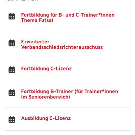
Freizeit- und Breitensport
Kinder- und Jugendschutz
Datenschutz
Fortbildung für B- und C-Trainer*innen
Thema Futsal
Futsal
#siekickt
Länderspiele
Tage des Mädchenfußballs
Impressum
Erweiterter
Verbandsschiedsrichterausschuss
Fortbildung C-Lizenz
Fortbildung B-Trainer (für Trainer*innen
im Seniorenbereich)
Ausbildung C-Lizenz