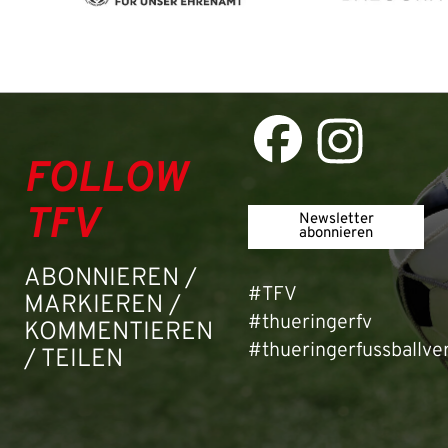
FOLLOW
TFV
Newsletter
abonnieren
ABONNIEREN /
#TFV
MARKIEREN /
#thueringerfv
KOMMENTIEREN
#thueringerfussballve
/ TEILEN