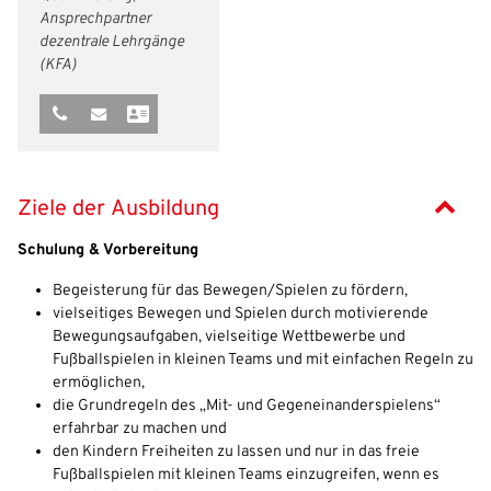
Ansprechpartner
Freizeit- und Breitensport
Kinder- und Jugendschutz
Datenschutz
dezentrale Lehrgänge
(KFA)
Futsal
#siekickt
Länderspiele
Tage des Mädchenfußballs
Impressum
Ziele der Ausbildung
Schulung & Vorbereitung
Begeisterung für das Bewegen/Spielen zu fördern,
vielseitiges Bewegen und Spielen durch motivierende
Bewegungsaufgaben, vielseitige Wettbewerbe und
Fußballspielen in kleinen Teams und mit einfachen Regeln zu
ermöglichen,
die Grundregeln des „Mit- und Gegeneinanderspielens“
erfahrbar zu machen und
den Kindern Freiheiten zu lassen und nur in das freie
Fußballspielen mit kleinen Teams einzugreifen, wenn es