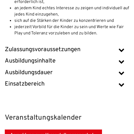
erforderlich ist,
an jedem Kind echtes Interesse zu zeigen und individuell auf
IHR LOGIN
jedes Kind einzugehen,
sich auf die Stärken der Kinder zu konzentrieren und
jederzeit Vorbild für die Kinder zu sein und Werte wie Fair
Play und Toleranz vorzuleben und zu bilden.
Benutzeranmeldung
Zulassungsvoraussetzungen
Bitte geben Sie Ihren Benutzernamen und Ihr Passwort ein, um
IHRE LESEZEICHEN
sich an der Website anzumelden.
WEBSITE DURCHSUCHEN
Ausbildungsinhalte
Anmelden
Ausbildungsdauer
Benutzername:
Einsatzbereich
Aktuelle Seite als Lesezeichen speichern
Passwort:
Veranstaltungskalender