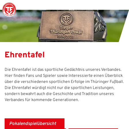
Struktur
Männer
Auswahlteams
Trainer
Leitbild
News
Amtliches
Frauen
Stützpunkte
Schiedsrichter
Ehrenamt
Termine
Ehrentafel
Geschäftsstelle
Sicherheit
Eliteschulen
Erzieher und Lehrer
DFB-Masterplan
Newsletter
Die Ehrentafel ist das sportliche Gedächtnis unseres Verbandes.
Hier finden Fans und Spieler sowie Interessierte einen Überblick
Chronik
Junioren
Veranstaltungskalender
Vielfalt
DFBnet
über die verschiedenen sportlichen Erfolge im Thüringer Fußball.
Die Ehrentafel würdigt nicht nur die sportlichen Leistungen,
Ehrentafel
Juniorinnen
DFB-Mobil
Fair Play
Passwesen
sondern bewahrt auch die Geschichte und Tradition unseres
Verbandes für kommende Generationen.
Karriere
Kinderfußball
Inklusion
Vereinsangebote
Partnerschaft
eSports
Prävention
Archiv
Pokalendspielübersicht
Mitgliedschaft
Schiedsrichter
Schule und Kita
Downloads