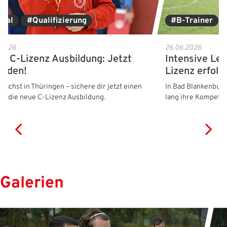
tsal
#Qualifizierung
#B-Trainer
.2026
26.06.2026
al C-Lizenz Ausbildung: Jetzt
Intensive Le
elden!
Lizenz erfolg
 wächst in Thüringen – sichere dir jetzt einen
In Bad Blankenburg
für die neue C-Lizenz Ausbildung.
lang ihre Kompetenz
Galerien