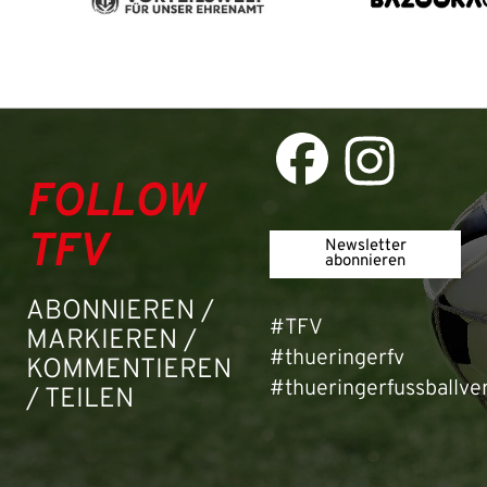
FOLLOW
TFV
Newsletter
abonnieren
ABONNIEREN /
#TFV
MARKIEREN /
#thueringerfv
KOMMENTIEREN
#thueringerfussballve
/ TEILEN