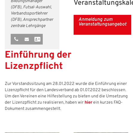
Bildungsmanager
Veranstaltungskal
(DFB), Futsal-Auswahl,
Freizeit- und Breitensport
Kinder- und Jugendschutz
Datenschutz
Verbandssportlehrer
Anmeldung zum
(DFB), Ansprechpartner
Futsal
#siekickt
Länderspiele
Veranstaltungsangebot
zentrale Lehrgänge
Tage des Mädchenfußballs
Impressum
Einführung der
Lizenzpflicht
Zur Vorstandssitzung am 28.01.2022 wurde die Einführung einer
Lizenzpflicht für den Landesverband ab 01.07.2022 beschlossen.
Um den Vereinen eine Hilfestellung zu bieten und die Umsetzung
der Lizenzpflicht zu realisieren, haben wir
hier
ein kurzes FAQ-
Dokument zusammengestellt.