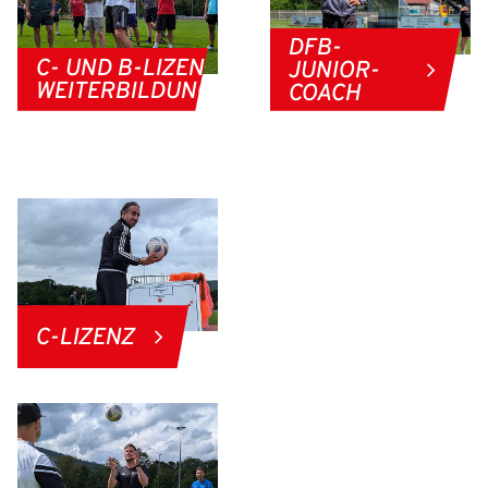
DFB-
C- UND B-LIZENZ
JUNIOR-
WEITERBILDUNGEN
COACH
C-LIZENZ
IHR LOGIN