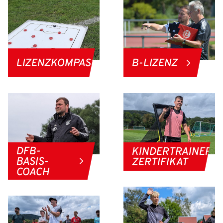
LIZENZKOMPASS
B-LIZENZ
DFB-
KINDERTRAINER
BASIS-
ZERTIFIKAT
COACH