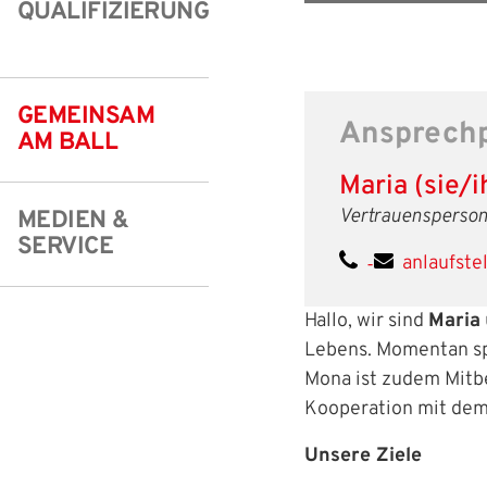
QUALIFIZIERUNG
Freizeit- und Breitensport
Kinder- und Jugendschutz
Datenschutz
Futsal
#siekickt
Länderspiele
GEMEINSAM
Ansprech
Tage des Mädchenfußballs
Impressum
AM BALL
Maria (sie/i
Vertrauensperso
MEDIEN &
SERVICE
anlaufstel
-
Hallo, wir sind
Maria
Lebens. Momentan sp
Mona ist zudem Mitbe
Kooperation mit dem
Unsere Ziele