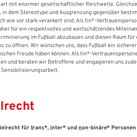
tart mit enormer gesellschaftlicher Reichweite. Gleichzei
m, in dem Stereotype und Ausgrenzung gegenüber best
 wie vor stark verankert sind. Als tin*-Vertrauenspers
aher für ein respektvolles und wertschätzendes Miteinan
iskriminierung im Fußball abzubauen und diesen Raum für
z zu öffnen. Wir wünschen uns, dass Fußball ein sicherer
nschen Freude haben können. Als tin*-Vertrauensperson
ten und beraten wir Betroffene und engagieren uns zude
Sensibilisierungsarbeit.
elrecht
elrecht für
t
rans*,
i
nter* und
n
on-binäre* Personen 