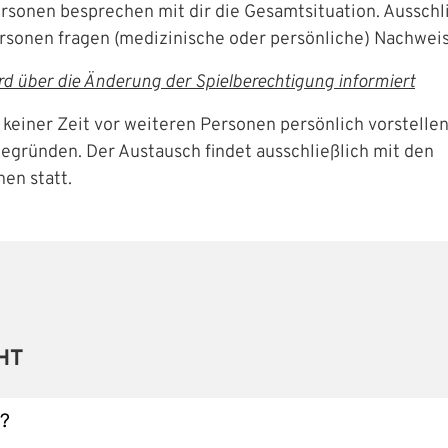
rsonen besprechen mit dir die Gesamtsituation. Ausschl
rsonen fragen (medizinische oder persönliche) Nachweis
rd über die Änderung der Spielberechtigung informiert
 keiner Zeit vor weiteren Personen persönlich vorstelle
begründen. Der Austausch findet ausschließlich mit den
en statt.
meldung
en Benutzernamen und Ihr Passwort ein, um sich an der
IHRE LESEZEICHEN
WEBSITE DURCHSUCHEN
HT
Aktuelle Seite als Lesezeichen speichern
"?