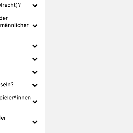
elrecht)?
der
 männlicher
?
hseln?
pieler*innen
der