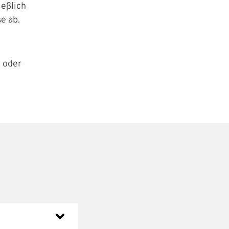
ießlich
e ab.
n oder
 Website anzumelden.