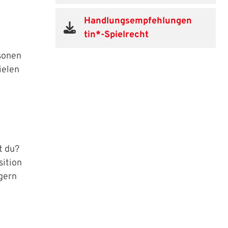
Handlungsempfehlungen
tin*-Spielrecht
sonen
ielen
t du?
sition
 gern