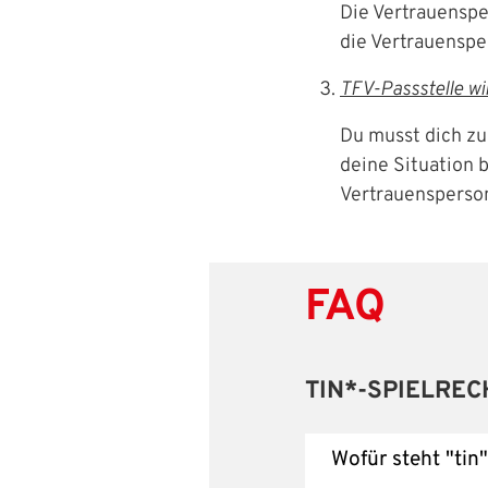
Die Vertrauenspe
die Vertrauenspe
TFV-Passstelle wi
IHR LOGIN
Du musst dich zu
deine Situation 
Vertrauensperson
Benutzeran
Bitte geben Sie Ihr
FAQ
Anmelden
Benutzername:
TIN*-SPIELREC
Wofür steht "tin
Passwort: