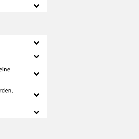
eine
rden,