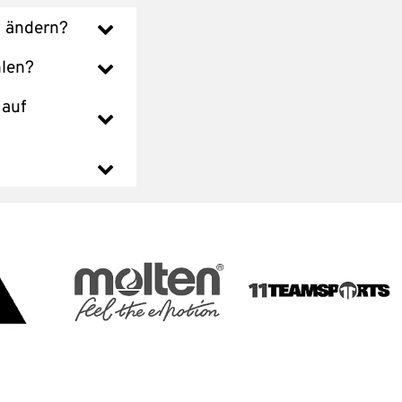
u ändern?
hlen?
 auf