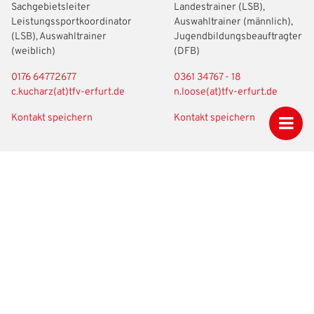
Sachgebietsleiter
Landestrainer (LSB),
Leistungssportkoordinator
Auswahltrainer (männlich),
(LSB), Auswahltrainer
Jugendbildungsbeauftragter
(weiblich)
(DFB)
0176 64772677
0361 34767 - 18
c.kucharz(at)tfv-erfurt.de
n.loose(at)tfv-erfurt.de
Kontakt speichern
Kontakt speichern
MARC
HEIKO
REINHARDT
NOWAK
Landestrainer (LSB),
DFB-Stützpunktkoordinator
Auswahltrainer (m/w)
0151-16788700
0170 5545461
heiko.nowak(at)dfb.de
m.reinhardt(at)tfv-erfurt.de
Kontakt speichern
Kontakt speichern