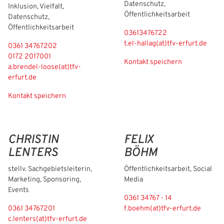
Datenschutz,
Inklusion, Vielfalt,
Öffentlichkeitsarbeit
Datenschutz,
Öffentlichkeitsarbeit
03613476722
t.el-hallag(at)tfv-erfurt.de
0361 34767202
0172 2017001
Kontakt speichern
a.brendel-loose(at)tfv-
erfurt.de
Kontakt speichern
CHRISTIN
FELIX
LENTERS
BÖHM
stellv. Sachgebietsleiterin,
Öffentlichkeitsarbeit, Social
Marketing, Sponsoring,
Media
Events
0361 34767 - 14
0361 34767201
f.boehm(at)tfv-erfurt.de
c.lenters(at)tfv-erfurt.de