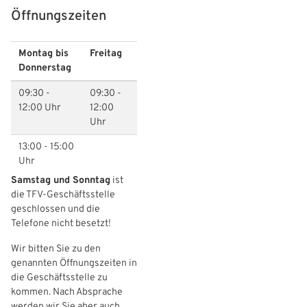
Öffnungszeiten
Freizeit- und Breitensport
Kinder- und Jugendschutz
Datenschutz
Futsal
#siekickt
Länderspiele
Montag bis
Freitag
Donnerstag
Tage des Mädchenfußballs
Impressum
09:30 -
09:30 -
12:00 Uhr
12:00
Uhr
13:00 - 15:00
Uhr
Samstag und Sonntag
ist
die TFV-Geschäftsstelle
geschlossen und die
Telefone nicht besetzt!
Wir bitten Sie zu den
genannten Öffnungszeiten in
die Geschäftsstelle zu
kommen. Nach Absprache
werden wir Sie aber auch