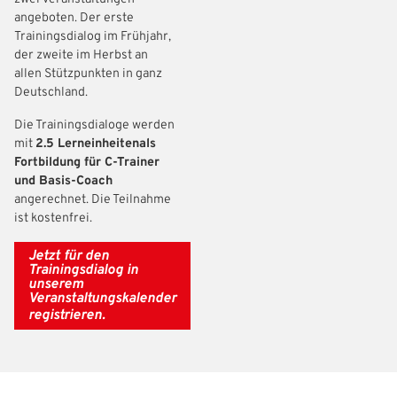
angeboten. Der erste
Trainingsdialog im Frühjahr,
der zweite im Herbst an
allen Stützpunkten in ganz
Deutschland.
Die Trainingsdialoge werden
mit
2.5 Lerneinheiten
als
Fortbildung für C-Trainer
und Basis-Coach
angerechnet. Die Teilnahme
ist kostenfrei.
IHR LOGIN
Jetzt für den
Trainingsdialog in
unserem
Benutzeranmeldung
Veranstaltungskalender
registrieren.
Bitte geben Sie Ihren Benutzernamen und Ihr Passwort ein, um
IHRE LESEZEICHEN
sich an der Website anzumelden.
WEBSITE DURCHSUCHEN