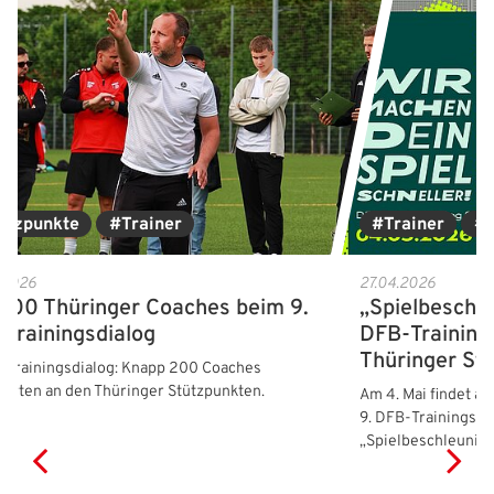
ützpunkte
#Trainer
#Trainer
#S
.2026
27.04.2026
200 Thüringer Coaches beim 9.
„Spielbeschle
Trainingsdialog
DFB‑Training
Thüringer St
‑Trainingsdialog: Knapp 200 Coaches
ierten an den Thüringer Stützpunkten.
Am 4. Mai findet an
9. DFB‑Trainingsd
„Spielbeschleuniger