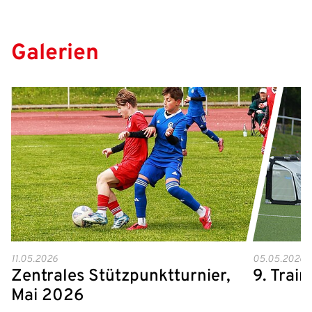
Galerien
11.05.2026
05.05.2026
Zentrales Stützpunktturnier,
9. Trai
Mai 2026