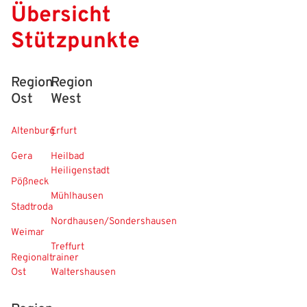
Anmelden
Übersicht
Benutzername:
Stützpunkte
Aktuelle Seite als Lesezeichen speichern
Passwort:
Region
Region
Ost
West
Altenburg
Erfurt
Gera
Heilbad
Heiligenstadt
Pößneck
Mühlhausen
Stadtroda
Nordhausen/Sondershausen
Weimar
Treffurt
Regionaltrainer
Ost
Waltershausen