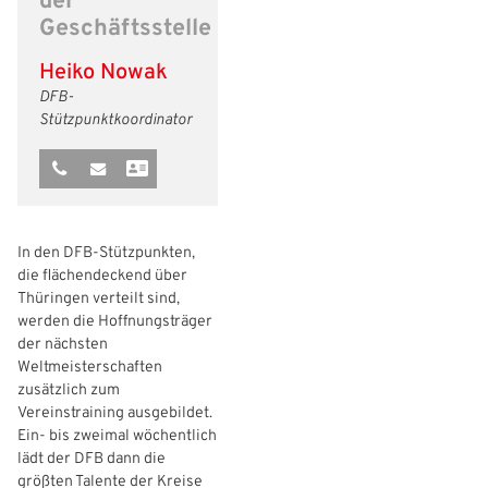
der
Geschäftsstelle
Freizeit- und Breitensport
Kinder- und Jugendschutz
Datenschutz
Heiko Nowak
Futsal
#siekickt
Länderspiele
DFB-
Stützpunktkoordinator
Tage des Mädchenfußballs
Impressum
In den DFB-Stützpunkten,
die flächendeckend über
Thüringen verteilt sind,
werden die Hoffnungsträger
der nächsten
Weltmeisterschaften
zusätzlich zum
Vereinstraining ausgebildet.
Ein- bis zweimal wöchentlich
lädt der DFB dann die
größten Talente der Kreise