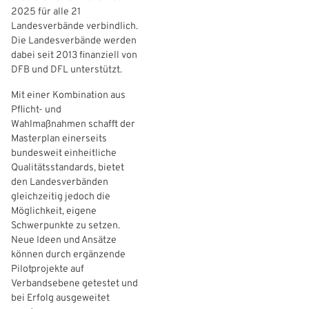
2025 für alle 21
Landesverbände verbindlich.
Die Landesverbände werden
dabei seit 2013 finanziell von
DFB und DFL unterstützt.
Mit einer Kombination aus
Pflicht- und
Wahlmaßnahmen schafft der
Masterplan einerseits
bundesweit einheitliche
Qualitätsstandards, bietet
den Landesverbänden
gleichzeitig jedoch die
Möglichkeit, eigene
IHR LOGIN
Schwerpunkte zu setzen.
Neue Ideen und Ansätze
können durch ergänzende
Benutzeranmeldung
Pilotprojekte auf
Verbandsebene getestet und
bei Erfolg ausgeweitet
Bitte geben Sie Ihren Benutzernamen und Ihr Passwort ein, um