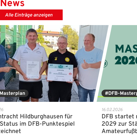
News
Alle Einträge anzeigen
Masterplan
#DFB-Master
26
16.02.2026
ntracht Hildburghausen für
DFB startet
-Status im DFB-Punktespiel
2029 zur St
eichnet
Amateurfußb