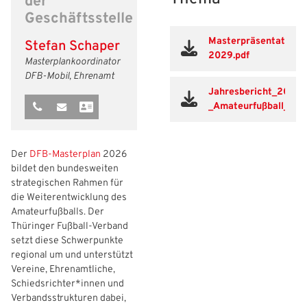
der
Geschäftsstelle
Freizeit- und Breitensport
Kinder- und Jugendschutz
Datenschutz
Masterpräsentation_
Stefan Schaper
Futsal
#siekickt
Länderspiele
2029.pdf
Masterplankoordinator
DFB-Mobil, Ehrenamt
Tage des Mädchenfußballs
Impressum
Jahresbericht_2025_
_Amateurfußball___Fu
Der
DFB‑Masterplan
2026
bildet den bundesweiten
strategischen Rahmen für
die Weiterentwicklung des
Amateurfußballs. Der
Thüringer Fußball-Verband
setzt diese Schwerpunkte
regional um und unterstützt
Vereine, Ehrenamtliche,
Schiedsrichter*innen und
Verbandsstrukturen dabei,