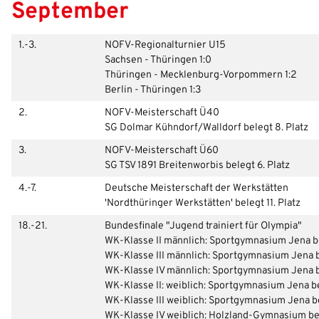
September
1.-3.
NOFV-Regionalturnier U15
Sachsen - Thüringen 1:0
Thüringen - Mecklenburg-Vorpommern 1:2
Berlin - Thüringen 1:3
2.
NOFV-Meisterschaft Ü40
SG Dolmar Kühndorf/Walldorf belegt 8. Platz
3.
NOFV-Meisterschaft Ü60
SG TSV 1891 Breitenworbis belegt 6. Platz
4.-7.
Deutsche Meisterschaft der Werkstätten
'Nordthüringer Werkstätten' belegt 11. Platz
18.-21.
Bundesfinale "Jugend trainiert für Olympia"
WK-Klasse II männlich: Sportgymnasium Jena bel
WK-Klasse III männlich: Sportgymnasium Jena b
WK-Klasse IV männlich: Sportgymnasium Jena be
WK-Klasse II: weiblich: Sportgymnasium Jena be
WK-Klasse III weiblich: Sportgymnasium Jena be
WK-Klasse IV weiblich: Holzland-Gymnasium bel