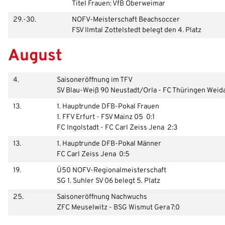
Titel Frauen: VfB Oberweimar
29.-30.
NOFV-Meisterschaft Beachsoccer
FSV Ilmtal Zottelstedt belegt den 4. Platz
August
4.
Saisoneröffnung im TFV
SV Blau-Weiß 90 Neustadt/Orla - FC Thüringen Weida
13.
1. Hauptrunde DFB-Pokal Frauen
1. FFV Erfurt - FSV Mainz 05 0:1
FC Ingolstadt - FC Carl Zeiss Jena 2:3
13.
1. Hauptrunde DFB-Pokal Männer
FC Carl Zeiss Jena 0:5
19.
Ü50 NOFV-Regionalmeisterschaft
SG 1. Suhler SV 06 belegt 5. Platz
25.
Saisoneröffnung Nachwuchs
ZFC Meuselwitz - BSG Wismut Gera 7:0