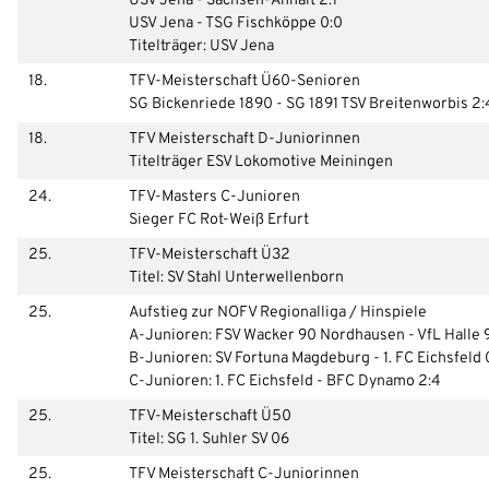
USV Jena - Sachsen-Anhalt 2:1
USV Jena - TSG Fischköppe 0:0
Passwort:
Titelträger: USV Jena
18.
TFV-Meisterschaft Ü60-Senioren
SG Bickenriede 1890 - SG 1891 TSV Breitenworbis 2:4
18.
TFV Meisterschaft D-Juniorinnen
Titelträger ESV Lokomotive Meiningen
24.
TFV-Masters C-Junioren
Sieger FC Rot-Weiß Erfurt
25.
TFV-Meisterschaft Ü32
Titel: SV Stahl Unterwellenborn
25.
Aufstieg zur NOFV Regionalliga / Hinspiele
A-Junioren: FSV Wacker 90 Nordhausen - VfL Halle 9
B-Junioren: SV Fortuna Magdeburg - 1. FC Eichsfeld 
C-Junioren: 1. FC Eichsfeld - BFC Dynamo 2:4
25.
TFV-Meisterschaft Ü50
Titel: SG 1. Suhler SV 06
25.
TFV Meisterschaft C-Juniorinnen