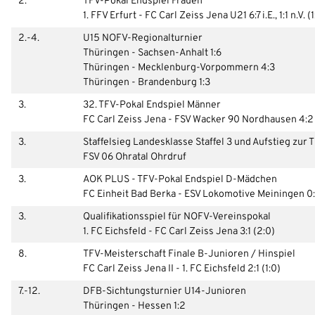
2.
TFV-Pokal Endspiel Frauen
1. FFV Erfurt - FC Carl Zeiss Jena U21 6:7 i.E., 1:1 n.V. (1:
2.-4.
U15 NOFV-Regionalturnier
Thüringen - Sachsen-Anhalt 1:6
Thüringen - Mecklenburg-Vorpommern 4:3
Thüringen - Brandenburg 1:3
3.
32. TFV-Pokal Endspiel Männer
FC Carl Zeiss Jena - FSV Wacker 90 Nordhausen 4:2 
3.
Staffelsieg Landesklasse Staffel 3 und Aufstieg zur 
FSV 06 Ohratal Ohrdruf
3.
AOK PLUS - TFV-Pokal Endspiel D-Mädchen
FC Einheit Bad Berka - ESV Lokomotive Meiningen 0:
3.
Qualifikationsspiel für NOFV-Vereinspokal
1. FC Eichsfeld - FC Carl Zeiss Jena 3:1 (2:0)
8.
TFV-Meisterschaft Finale B-Junioren / Hinspiel
FC Carl Zeiss Jena II - 1. FC Eichsfeld 2:1 (1:0)
7.-12.
DFB-Sichtungsturnier U14-Junioren
Thüringen - Hessen 1:2