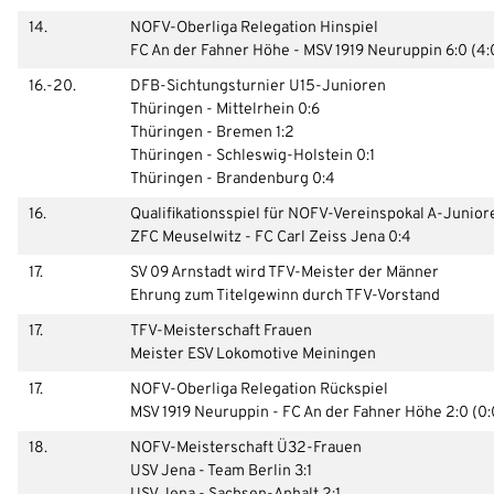
14.
NOFV-Oberliga Relegation Hinspiel
FC An der Fahner Höhe - MSV 1919 Neuruppin 6:0 (4:
16.-20.
DFB-Sichtungsturnier U15-Junioren
Thüringen - Mittelrhein 0:6
Thüringen - Bremen 1:2
Thüringen - Schleswig-Holstein 0:1
Thüringen - Brandenburg 0:4
IHR LOGIN
16.
Qualifikationsspiel für NOFV-Vereinspokal A-Junior
ZFC Meuselwitz - FC Carl Zeiss Jena 0:4
17.
SV 09 Arnstadt wird TFV-Meister der Männer
Benutzeranmeldung
Ehrung zum Titelgewinn durch TFV-Vorstand
17.
TFV-Meisterschaft Frauen
Bitte geben Sie Ihren Benutzernamen und Ihr Passwort ein, um
Meister ESV Lokomotive Meiningen
IHRE LESEZEICHEN
sich an der Website anzumelden.
WEBSITE DURCHSUCHEN
17.
NOFV-Oberliga Relegation Rückspiel
Anmelden
MSV 1919 Neuruppin - FC An der Fahner Höhe 2:0 (0:
18.
NOFV-Meisterschaft Ü32-Frauen
Benutzername:
Aktuelle Seite als Lesezeichen speichern
USV Jena - Team Berlin 3:1