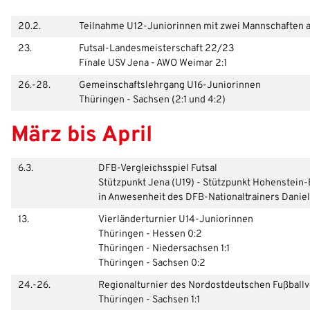
Freizeit- und Breitensport
Kinder- und Jugendschutz
Datenschutz
20.2.
Teilnahme U12-Juniorinnen mit zwei Mannschaften a
23.
Futsal-Landesmeisterschaft 22/23
Futsal
#siekickt
Länderspiele
Finale USV Jena - AWO Weimar 2:1
Tage des Mädchenfußballs
Impressum
26.-28.
Gemeinschaftslehrgang U16-Juniorinnen
Thüringen - Sachsen (2:1 und 4:2)
März bis April
6.3.
DFB-Vergleichsspiel Futsal
Stützpunkt Jena (U19) - Stützpunkt Hohenstein-
in Anwesenheit des DFB-Nationaltrainers Danie
13.
Vierländerturnier U14-Juniorinnen
Thüringen - Hessen 0:2
Thüringen - Niedersachsen 1:1
Thüringen - Sachsen 0:2
24.-26.
Regionalturnier des Nordostdeutschen Fußball
Thüringen - Sachsen 1:1