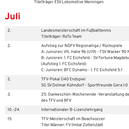
Titelträger ESV Lokomotive Meiningen
Juli
2.
Landesmeisterschaft im Fußballtennis
Titelträger: RoTo Team
2.
Aufstieg zur NOFV Regionalliga / Rückspiele
A-Junioren: VfL Halle 96 (U19) - FSV Wacker 90
B-Junioren: 1. FC Eichsfeld - SV Fortuna Magdeb
(Aufstieg 1. FC Eichsfeld)
C-Junioren: BFC Dynamo - 1. FC Eichsfeld 5:1
2.
TFV-Pokal Ü40 Endspiel
SG SV Dolmar Kühndorf - Sportfreunde Gera 1:0 
3.
25. Dankeschön-Wochenende -Veranstaltung d
des TFV und BFV
10.-24.
Internationaler B-Lizenzlehrgang
15.
TFV-Meisterschaft im Beachsoccer
Titel Männer: FV Ilmtal Zottelstädt