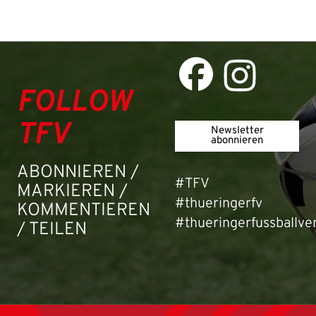
FOLLOW
TFV
Newsletter
abonnieren
ABONNIEREN /
#TFV
MARKIEREN /
#thueringerfv
KOMMENTIEREN
#thueringerfussballve
/ TEILEN