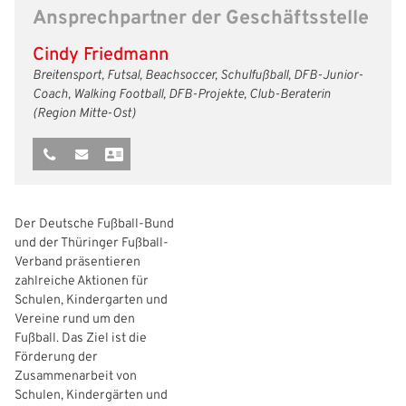
Ansprechpartner der Geschäftsstelle
Freizeit- und Breitensport
Kinder- und Jugendschutz
Datenschutz
Cindy Friedmann
Futsal
#siekickt
Länderspiele
Breitensport, Futsal, Beachsoccer, Schulfußball, DFB-Junior-
Coach, Walking Football, DFB-Projekte, Club-Beraterin
Tage des Mädchenfußballs
Impressum
(Region Mitte-Ost)
Der Deutsche Fußball-Bund
und der Thüringer Fußball-
Verband präsentieren
zahlreiche Aktionen für
Schulen, Kindergarten und
Vereine rund um den
Fußball. Das Ziel ist die
Förderung der
Zusammenarbeit von
Schulen, Kindergärten und