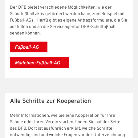
Der DFB bietet verschiedene Möglichkeiten, wie der
Schulfußball aktiv gefördert werden kann, zum Beispiel mit
Fußball-AGs. Hierfü gibt es eigene Antragsformulare, die Sie
ausfüllen und an die Serviceagentur DFB-Schulfußball
senden können.
Fußball-AG
Mädchen-Fußball-AG
IHR LOGIN
Alle Schritte zur Kooperation
Benutzeranmeldung
Mehr Informationen, wie Sie eine Kooperation für Ihre
Bitte geben Sie Ihren Benutzernamen und Ihr Passwort ein, um
IHRE LESEZEICHEN
Schule oder Ihren Verein starten, finden Sie auf der Seite
sich an der Website anzumelden.
WEBSITE DURCHSUCHEN
des DFB. Dort ist ausführlich erklärt, welche Schritte
notwendig sind und welche Fragen vor der Unterzeichnung
Anmelden