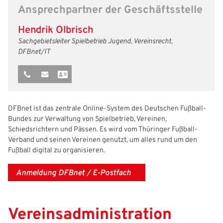
Ansprechpartner der Geschäftsstelle
Freizeit- und Breitensport
Kinder- und Jugendschutz
Datenschutz
Hendrik Olbrisch
Futsal
#siekickt
Länderspiele
Sachgebietsleiter Spielbetrieb Jugend, Vereinsrecht,
DFBnet/IT
Tage des Mädchenfußballs
Impressum
DFBnet ist das zentrale Online-System des Deutschen Fußball-
Bundes zur Verwaltung von Spielbetrieb, Vereinen,
Schiedsrichtern und Pässen. Es wird vom Thüringer Fußball-
Verband und seinen Vereinen genutzt, um alles rund um den
Fußball digital zu organisieren.
Anmeldung DFBnet / E-Postfach
Vereinsadministration