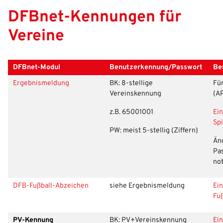
DFBnet-Kennungen für
Vereine
DFBnet-Modul
Benutzerkennung/Passwort
Be
Ergebnismeldung
BK: 8-stellige
Für
Vereinskennung
(AP
z.B. 65001001
Ei
Sp
PW: meist 5-stellig (Ziffern)
Än
Pa
no
DFB-Fußball-Abzeichen
siehe Ergebnismeldung
Ei
Fu
PV-Kennung
BK: PV+Vereinskennung
Ei