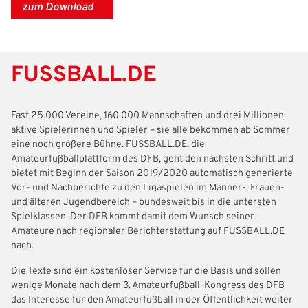
zum Download
Bitte geben Sie Ihren Benutzernamen und Ihr Passwort ein, um
IHRE LESEZEICHEN
sich an der Website anzumelden.
WEBSITE DURCHSUCHEN
Anmelden
FUSSBALL.DE
Benutzername:
Aktuelle Seite als Lesezeichen speichern
Fast 25.000 Vereine, 160.000 Mannschaften und drei Millionen
aktive Spielerinnen und Spieler – sie alle bekommen ab Sommer
Passwort:
eine noch größere Bühne. FUSSBALL.DE, die
Amateurfußballplattform des DFB, geht den nächsten Schritt und
bietet mit Beginn der Saison 2019/2020 automatisch generierte
Vor- und Nachberichte zu den Ligaspielen im Männer-, Frauen-
und älteren Jugendbereich – bundesweit bis in die untersten
Spielklassen. Der DFB kommt damit dem Wunsch seiner
Amateure nach regionaler Berichterstattung auf FUSSBALL.DE
nach.
Die Texte sind ein kostenloser Service für die Basis und sollen
wenige Monate nach dem 3. Amateurfußball-Kongress des DFB
das Interesse für den Amateurfußball in der Öffentlichkeit weiter