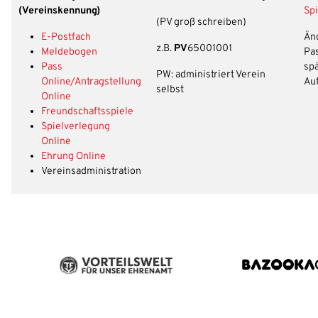
(Vereinskennung)
Sp
(PV groß schreiben)
E-Postfach
Än
z.B.
PV
65001001
Meldebogen
Pa
Pass
sp
PW: administriert Verein
Online/Antragstellung
Au
selbst
Online
Freundschaftsspiele
Spielverlegung
Online
Ehrung Online
Vereinsadministration