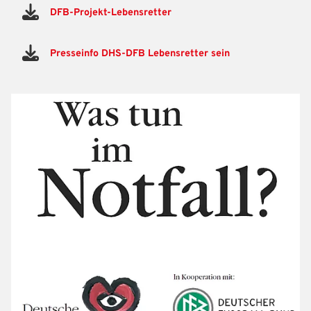
DFB-Projekt-Lebensretter
Presseinfo DHS-DFB Lebensretter sein