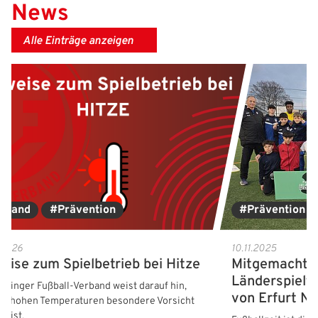
News
Alle Einträge anzeigen
rband
#Prävention
#Prävention
.2026
10.11.2025
eise zum Spielbetrieb bei Hitze
Mitgemacht 
Länderspielti
üringer Fußball-Verband weist darauf hin,
von Erfurt N
bei hohen Temperaturen besondere Vorsicht
n ist.