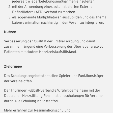
jederzeit Wiederbelebungsmaßnahmen einzuleiten.
mit der Anwendung eines automatisierten Externen
Defibrillators (AED) vertraut zu machen.
als sogenannte Multiplikatoren auszubilden und das Thema
Laienreanimation nachhaltig in den Verein zu integrieren.
Nutzen
Verbesserung der Qualität der Erstversorgung und damit
zusammenhängend eine Verbesserung der Überlebensrate von
Patienten mit akutem Herzkreislaufstillstand.
IHR LOGIN
Zielgruppe
Das Schulungsangebot steht allen Spieler und Funktionsträger
Benutzeranmeldung
der Vereine offen.
Bitte geben Sie Ihren Benutzernamen und Ihr Passwort ein, um
Der Thüringer Fußball-Verband e.V. führt gemeinsam mit der
IHRE LESEZEICHEN
sich an der Website anzumelden.
Deutschen Herzstiftung Reanimationsschulungen für Vereine
WEBSITE DURCHSUCHEN
durch. Die Schulung ist kostenfrei.
Anmelden
Mehr erfahren zur Reanimationsschulung