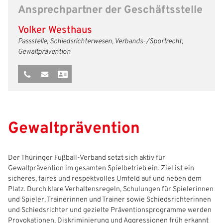
Ansprechpartner der Geschäftsstelle
Freizeit- und Breitensport
Kinder- und Jugendschutz
Datenschutz
Volker Westhaus
Futsal
#siekickt
Länderspiele
Passstelle, Schiedsrichterwesen, Verbands-/Sportrecht,
Gewaltprävention
Tage des Mädchenfußballs
Impressum
Gewaltprävention
Der Thüringer Fußball-Verband setzt sich aktiv für
Gewaltprävention im gesamten Spielbetrieb ein. Ziel ist ein
sicheres, faires und respektvolles Umfeld auf und neben dem
Platz. Durch klare Verhaltensregeln, Schulungen für Spielerinnen
und Spieler, Trainerinnen und Trainer sowie Schiedsrichterinnen
und Schiedsrichter und gezielte Präventionsprogramme werden
Provokationen, Diskriminierung und Aggressionen früh erkannt