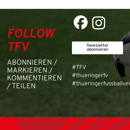
Passwort:
FOLLOW
TFV
Newsletter
abonnieren
ABONNIEREN /
#TFV
MARKIEREN /
#thueringerfv
KOMMENTIEREN
#thueringerfussballve
/ TEILEN