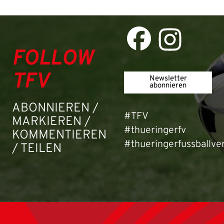
Passwort:
FOLLOW
TFV
Newsletter
abonnieren
ABONNIEREN /
#TFV
MARKIEREN /
#thueringerfv
KOMMENTIEREN
#thueringerfussballve
/ TEILEN