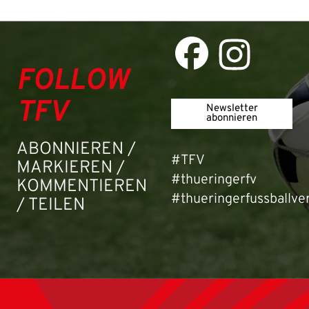
Passwort:
FOLLOW
TFV
Newsletter
abonnieren
ABONNIEREN /
#TFV
MARKIEREN /
#thueringerfv
KOMMENTIEREN
#thueringerfussballve
/ TEILEN