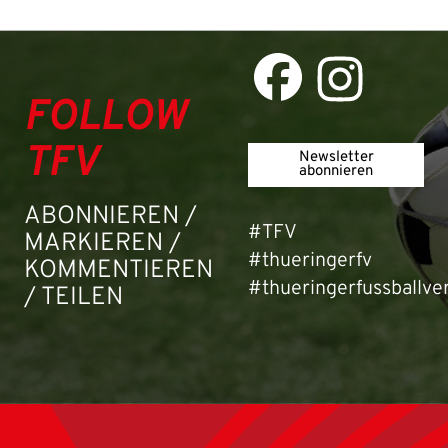
Passwort:
FOLLOW
TFV
Newsletter
abonnieren
ABONNIEREN /
#TFV
MARKIEREN /
#thueringerfv
KOMMENTIEREN
#thueringerfussballve
/ TEILEN