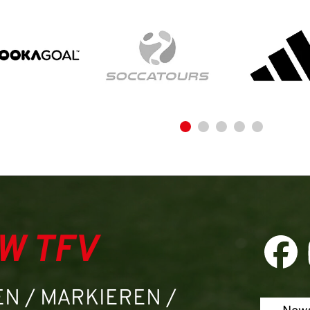
Aktuelle Seite als Lesezeichen speichern
W TFV
N / MARKIEREN /