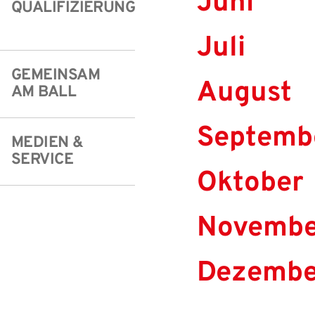
Juni
QUALIFIZIERUNG
Freizeit- und Breitensport
Kinder- und Jugendschutz
Datenschutz
Juli
Futsal
#siekickt
Länderspiele
GEMEINSAM
August
Tage des Mädchenfußballs
Impressum
AM BALL
Septemb
MEDIEN &
SERVICE
Oktober
IHR LOGIN
Novemb
Benutzeran
Dezembe
Bitte geben Sie Ihr
Anmelden