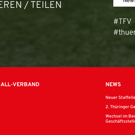
News
REN / TEILEN
#TFV
#thuer
BALL-VERBAND
NEWS
Neuer Staffell
2. Thüringer G
Wechsel im Ber
Geschäftsstell