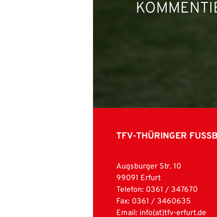
KOMMENTIE
TFV-THÜRINGER FUSS
Augsburger Str. 10
99091 Erfurt
Telefon: 0361 / 347670
Fax: 0361 / 3460635
Email:
info(at)tfv-erfurt.de