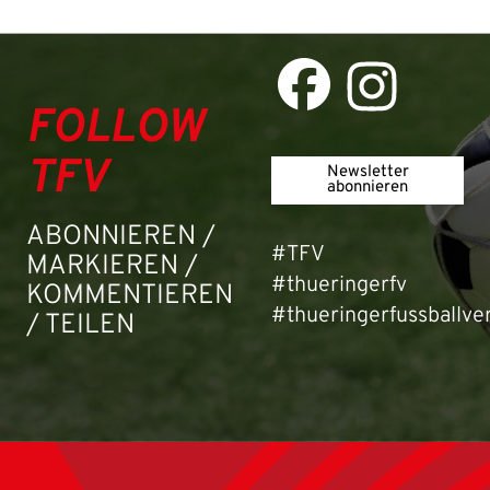
Passwort:
FOLLOW
TFV
Newsletter
abonnieren
ABONNIEREN /
#TFV
MARKIEREN /
#thueringerfv
KOMMENTIEREN
#thueringerfussballve
/ TEILEN