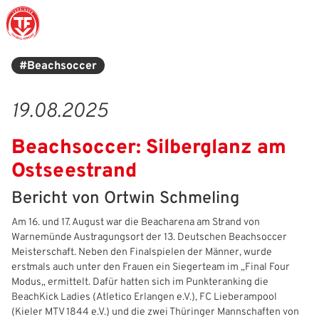
#Beachsoccer
Struktur
Männer
Auswahlteams
Trainer
Leitbild
News
19.08.2025
Amtliches
Frauen
Stützpunkte
Schiedsrichter
Ehrenamt
Termine
Beachsoccer: Silberglanz am
Geschäftsstelle
Sicherheit
Eliteschulen
Erzieher und Lehrer
DFB-Masterplan
Newsletter
Ostseestrand
Chronik
Junioren
Veranstaltungskalender
Vielfalt
DFBnet
Bericht von Ortwin Schmeling
Ehrentafel
Juniorinnen
DFB-Mobil
Fair Play
Passwesen
Am 16. und 17. August war die Beacharena am Strand von
Warnemünde Austragungsort der 13. Deutschen Beachsoccer
Karriere
Kinderfußball
Inklusion
Vereinsangebote
Meisterschaft. Neben den Finalspielen der Männer, wurde
erstmals auch unter den Frauen ein Siegerteam im „Final Four
Partnerschaft
eSports
Prävention
Archiv
Modus„ ermittelt. Dafür hatten sich im Punkteranking die
BeachKick Ladies (Atletico Erlangen e.V.), FC Lieberampool
Mitgliedschaft
Schiedsrichter
Schule und Kita
Downloads
(Kieler MTV 1844 e.V.) und die zwei Thüringer Mannschaften von