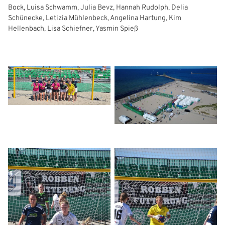
IHRE LESEZEICHEN
WEBSITE DURCHSUCHEN
Bock, Luisa Schwamm, Julia Bevz, Hannah Rudolph, Delia
Anmelden
Schünecke, Letizia Mühlenbeck, Angelina Hartung, Kim
Hellenbach, Lisa Schiefner, Yasmin Spieß
Previous
Next
Benutzername:
Aktuelle Seite als Lesezeichen speichern
Passwort: