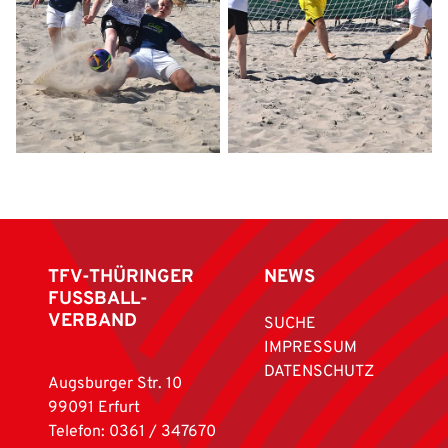
TFV-THÜRINGER
NEWS
FUSSBALL-
VERBAND
SUCHE
IMPRESSUM
DATENSCHUTZ
Augsburger Str. 10
99091 Erfurt
Telefon: 0361 / 347670