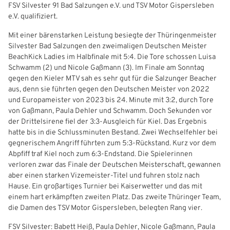
FSV Silvester 91 Bad Salzungen e.V. und TSV Motor Gispersleben
Freizeit- und Breitensport
Kinder- und Jugendschutz
Datenschutz
e.V. qualifiziert.
Mit einer bärenstarken Leistung besiegte der Thüringenmeister
Futsal
#siekickt
Länderspiele
Silvester Bad Salzungen den zweimaligen Deutschen Meister
BeachKick Ladies im Halbfinale mit 5:4. Die Tore schossen Luisa
Tage des Mädchenfußballs
Impressum
Schwamm (2) und Nicole Gaßmann (3). Im Finale am Sonntag
gegen den Kieler MTV sah es sehr gut für die Salzunger Beacher
aus, denn sie führten gegen den Deutschen Meister von 2022
und Europameister von 2023 bis 24. Minute mit 3:2, durch Tore
von Gaßmann, Paula Dehler und Schwamm. Doch Sekunden vor
der Drittelsirene fiel der 3:3-Ausgleich für Kiel. Das Ergebnis
hatte bis in die Schlussminuten Bestand. Zwei Wechselfehler bei
gegnerischem Angriff führten zum 5:3-Rückstand. Kurz vor dem
Abpfiff traf Kiel noch zum 6:3-Endstand. Die Spielerinnen
IHR LOGIN
verloren zwar das Finale der Deutschen Meisterschaft, gewannen
aber einen starken Vizemeister-Titel und fuhren stolz nach
Hause. Ein großartiges Turnier bei Kaiserwetter und das mit
Benutzeranmeldung
einem hart erkämpften zweiten Platz. Das zweite Thüringer Team,
die Damen des TSV Motor Gispersleben, belegten Rang vier.
Bitte geben Sie Ihren Benutzernamen und Ihr Passwort ein, um
FSV Silvester: Babett Heiß, Paula Dehler, Nicole Gaßmann, Paula
sich an der Website anzumelden.