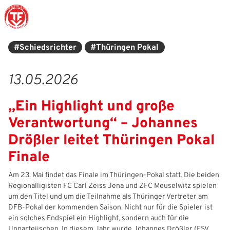
#Schiedsrichter
#Thüringen Pokal
Struktur
Männer
Auswahlteams
Trainer
Leitbild
News
13.05.2026
Amtliches
Frauen
Stützpunkte
Schiedsrichter
Ehrenamt
Termine
„Ein Highlight und große
Geschäftsstelle
Sicherheit
Eliteschulen
Erzieher und Lehrer
DFB-Masterplan
Newsletter
Verantwortung“ – Johannes
Chronik
Junioren
Veranstaltungskalender
Vielfalt
DFBnet
Drößler leitet Thüringen Pokal
Finale
Ehrentafel
Juniorinnen
DFB-Mobil
Fair Play
Passwesen
Am 23. Mai findet das Finale im Thüringen‑Pokal statt. Die beiden
Karriere
Kinderfußball
Inklusion
Vereinsangebote
Regionalligisten FC Carl Zeiss Jena und ZFC Meuselwitz spielen
um den Titel und um die Teilnahme als Thüringer Vertreter am
Partnerschaft
eSports
Prävention
Archiv
DFB‑Pokal der kommenden Saison. Nicht nur für die Spieler ist
ein solches Endspiel ein Highlight, sondern auch für die
Mitgliedschaft
Schiedsrichter
Schule und Kita
Downloads
Unparteiischen. In diesem Jahr wurde Johannes Drößler (FSV