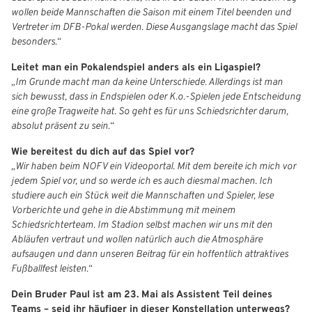
wollen beide Mannschaften die Saison mit einem Titel beenden und
Vertreter im DFB‑Pokal werden. Diese Ausgangslage macht das Spiel
Benutzeranmeldung
besonders.“
Bitte geben Sie Ihren Benutzernamen und Ihr Passwort ein, um
Leitet man ein Pokalendspiel anders als ein Ligaspiel?
IHRE LESEZEICHEN
sich an der Website anzumelden.
„Im Grunde macht man da keine Unterschiede. Allerdings ist man
WEBSITE DURCHSUCHEN
sich bewusst, dass in Endspielen oder K.o.-Spielen jede Entscheidung
Anmelden
eine große Tragweite hat. So geht es für uns Schiedsrichter darum,
absolut präsent zu sein.“
Benutzername:
Aktuelle Seite als Lesezeichen speichern
Wie bereitest du dich auf das Spiel vor?
„Wir haben beim NOFV ein Videoportal. Mit dem bereite ich mich vor
jedem Spiel vor, und so werde ich es auch diesmal machen. Ich
Passwort:
studiere auch ein Stück weit die Mannschaften und Spieler, lese
Vorberichte und gehe in die Abstimmung mit meinem
Schiedsrichterteam. Im Stadion selbst machen wir uns mit den
Abläufen vertraut und wollen natürlich auch die Atmosphäre
aufsaugen und dann unseren Beitrag für ein hoffentlich attraktives
Fußballfest leisten.“
Dein Bruder Paul ist am 23. Mai als Assistent Teil deines
Teams – seid ihr häufiger in dieser Konstellation unterwegs?