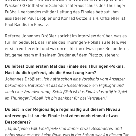
Wacker 03 Gotha) vom Schiedsrichterausschuss des Thüringer
Freizeit- und Breitensport
Kinder- und Jugendschutz
Datenschutz
Fußball‑Verbandes mit der Leitung des Finales betraut. Ihm
assistieren Paul Drößler und Konrad Götze, als 4. Offizieller ist
Futsal
#siekickt
Länderspiele
Paul Baudis im Einsatz.
Tage des Mädchenfußballs
Impressum
Referee Johannes Drößler spricht im Interview darüber, was es
für ihn bedeutet, das Finale des Thüringen‑Pokals zu leiten, wie
er sich vorbereitet und warum es für ihn etwas ganz Besonderes
ist, gemeinsam mit seinem Bruder auf dem Platz zu stehen:
Du leitest zum ersten Mal das Finale des Thüringen‑Pokals.
Hast du dich gefreut, als die Ansetzung kam?
Johannes Drößler:
„Ich hatte schon eine Vorabinfo vom Ansetzer
bekommen. Natürlich ist das eine Riesenfreude, ein Highlight und
auch eine Verantwortung. Schließlich ist das Finale das größte Spiel
im Thüringer Fußball. Ich bin dankbar für das Vertrauen.“
Du bist in der Regionalliga regelmäßig auf diesem Niveau
unterwegs. Ist so ein Finale trotzdem noch einmal etwas
Besonderes?
IHR LOGIN
„Ja, auf jeden Fall. Finalspiele sind immer etwas Besonderes, und
dabei spielt es auch keine Rolle, was in der Saison war. An diesem Tag