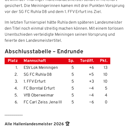
gesichert. Die Meiningerinnen kamen mit drei Punkten Vorsprung
vor der SG FC Ruhla 08 und dem 1. FFV Erfurt ins Ziel.
Im letzten Turnierspiel hätte Ruhla dem späteren Landesmeister
den Titel noch einmal streitig machen können. Mit einem torlosen
Unentschieden verteidigte Meiningen seinen Vorsprung und
feierte den Landesmeistertitel.
IHR LOGIN
Abschlusstabelle – Endrunde
Platz
Mannschaft
Sp.
Tordiff.
Pkt.
Benutzeranmeldung
1.
ESV Lok Meiningen
5
+6
13
2.
SG FC Ruhla 08
5
+5
10
Bitte geben Sie Ihren Benutzernamen und Ihr Passwort ein, um
IHRE LESEZEICHEN
3.
1. FFV Erfurt
5
+3
10
sich an der Website anzumelden.
WEBSITE DURCHSUCHEN
4.
FC Borntal Erfurt
5
−4
5
Anmelden
5.
VfB Oberweimar
5
−4
4
6.
FC Carl Zeiss Jena III
5
−6
0
Benutzername:
Aktuelle Seite als Lesezeichen speichern
_________
Alle Hallenlandesmeister 2026 🏆
Passwort: