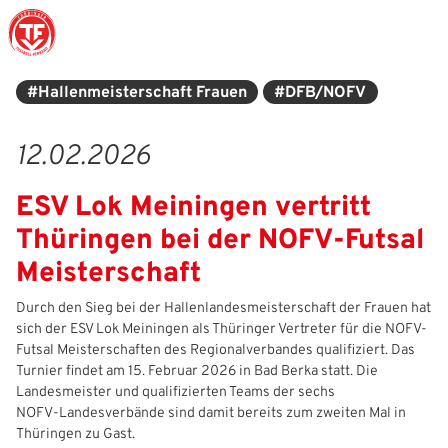
#Hallenmeisterschaft Frauen
#DFB/NOFV
Struktur
Männer
Auswahlteams
Trainer
Leitbild
News
12.02.2026
Amtliches
Frauen
Stützpunkte
Schiedsrichter
Ehrenamt
Termine
ESV Lok Meiningen vertritt
Geschäftsstelle
Sicherheit
Eliteschulen
Erzieher und Lehrer
DFB-Masterplan
Newsletter
Thüringen bei der NOFV‑Futsal
Chronik
Junioren
Veranstaltungskalender
Vielfalt
DFBnet
Meisterschaft
Ehrentafel
Juniorinnen
DFB-Mobil
Fair Play
Passwesen
Durch den Sieg bei der Hallenlandesmeisterschaft der Frauen hat
sich der ESV Lok Meiningen als Thüringer Vertreter für die NOFV-
Futsal Meisterschaften des Regionalverbandes qualifiziert. Das
Karriere
Kinderfußball
Inklusion
Vereinsangebote
Turnier findet am 15. Februar 2026 in Bad Berka statt. Die
Landesmeister und qualifizierten Teams der sechs
Partnerschaft
eSports
Prävention
Archiv
NOFV‑Landesverbände sind damit bereits zum zweiten Mal in
Thüringen zu Gast.
Mitgliedschaft
Schiedsrichter
Schule und Kita
Downloads