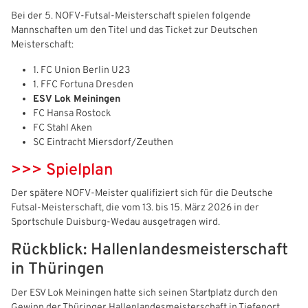
Bei der 5. NOFV‑Futsal-Meisterschaft spielen folgende
Freizeit- und Breitensport
Kinder- und Jugendschutz
Datenschutz
Mannschaften um den Titel und das Ticket zur Deutschen
Meisterschaft:
Futsal
#siekickt
Länderspiele
1. FC Union Berlin U23
Tage des Mädchenfußballs
Impressum
1. FFC Fortuna Dresden
ESV Lok Meiningen
FC Hansa Rostock
FC Stahl Aken
SC Eintracht Miersdorf/Zeuthen
>>> Spielplan
Der spätere NOFV‑Meister qualifiziert sich für die Deutsche
Futsal-Meisterschaft, die vom 13. bis 15. März 2026 in der
Sportschule Duisburg‑Wedau ausgetragen wird.
Rückblick: Hallenlandesmeisterschaft
in Thüringen
Der ESV Lok Meiningen hatte sich seinen Startplatz durch den
Gewinn der Thüringer Hallenlandesmeisterschaft in Tiefenort