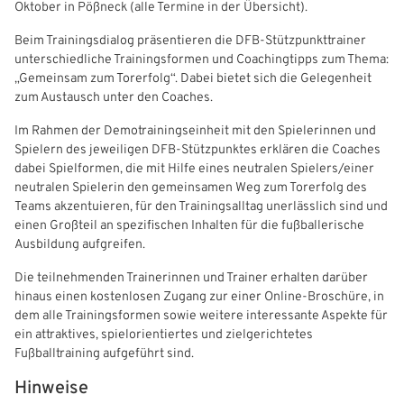
Oktober in Pößneck (alle Termine in der Übersicht).
Freizeit- und Breitensport
Kinder- und Jugendschutz
Datenschutz
Beim Trainingsdialog präsentieren die DFB-Stützpunkttrainer
unterschiedliche Trainingsformen und Coachingtipps zum Thema:
Futsal
#siekickt
Länderspiele
„Gemeinsam zum Torerfolg“. Dabei bietet sich die Gelegenheit
zum Austausch unter den Coaches.
Tage des Mädchenfußballs
Impressum
Im Rahmen der Demotrainingseinheit mit den Spielerinnen und
Spielern des jeweiligen DFB-Stützpunktes erklären die Coaches
dabei Spielformen, die mit Hilfe eines neutralen Spielers/einer
neutralen Spielerin den gemeinsamen Weg zum Torerfolg des
Teams akzentuieren, für den Trainingsalltag unerlässlich sind und
einen Großteil an spezifischen Inhalten für die fußballerische
Ausbildung aufgreifen.
Die teilnehmenden Trainerinnen und Trainer erhalten darüber
hinaus einen kostenlosen Zugang zur einer Online-Broschüre, in
dem alle Trainingsformen sowie weitere interessante Aspekte für
ein attraktives, spielorientiertes und zielgerichtetes
Fußballtraining aufgeführt sind.
Hinweise