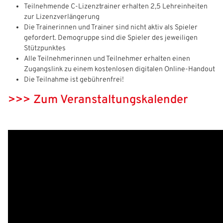
Teilnehmende C-Lizenztrainer erhalten 2,5 Lehreinheiten
zur Lizenzverlängerung
Die Trainerinnen und Trainer sind nicht aktiv als Spieler
gefordert. Demogruppe sind die Spieler des jeweiligen
Stützpunktes
Alle Teilnehmerinnen und Teilnehmer erhalten einen
Zugangslink zu einem kostenlosen digitalen Online-Handout
IHR LOGIN
Die Teilnahme ist gebührenfrei!
>>> Zum Veranstaltungskalender
Benutzeranmeldung
Bitte geben Sie Ihren Benutzernamen und Ihr Passwort ein, um
IHRE LESEZEICHEN
sich an der Website anzumelden.
WEBSITE DURCHSUCHEN
Anmelden
Benutzername:
Aktuelle Seite als Lesezeichen speichern
Passwort: