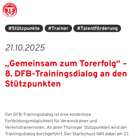
#Stützpunkte
#Trainer
#Talentförderung
Struktur
Männer
Auswahlteams
Trainer
Leitbild
News
21.10.2025
Amtliches
Frauen
Stützpunkte
Schiedsrichter
Ehrenamt
Termine
„Gemeinsam zum Torerfolg“ –
Geschäftsstelle
Sicherheit
Eliteschulen
Erzieher und Lehrer
DFB-Masterplan
Newsletter
8. DFB-Trainingsdialog an den
Chronik
Junioren
Veranstaltungskalender
Vielfalt
DFBnet
Stützpunkten
Ehrentafel
Juniorinnen
DFB-Mobil
Fair Play
Passwesen
Karriere
Kinderfußball
Inklusion
Vereinsangebote
Der DFB-Trainingsdialog ist eine kostenlose
Fortbildungsmöglichkeit für Vereinstrainer und
Partnerschaft
eSports
Prävention
Archiv
Vereinstrainerinnen.. An allen Thüringer Stützpunkten wird der
Trainingsdialog durchgeführt. Der Startschuss fällt dabei am 27.
Mitgliedschaft
Schiedsrichter
Schule und Kita
Downloads