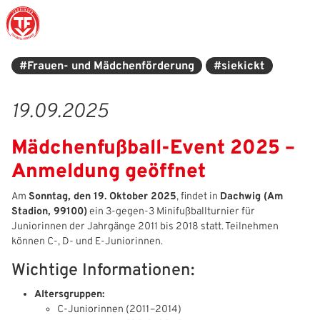
#Frauen- und Mädchenförderung
#siekickt
Struktur
Männer
Auswahlteams
Trainer
Leitbild
News
19.09.2025
Amtliches
Frauen
Stützpunkte
Schiedsrichter
Ehrenamt
Termine
Mädchenfußball-Event 2025 –
Geschäftsstelle
Sicherheit
Eliteschulen
Erzieher und Lehrer
DFB-Masterplan
Newsletter
Anmeldung geöffnet
Chronik
Junioren
Veranstaltungskalender
Vielfalt
DFBnet
Am
Sonntag, den 19. Oktober 2025
, findet in
Dachwig (Am
Stadion, 99100)
ein 3-gegen-3 Minifußballturnier für
Ehrentafel
Juniorinnen
DFB-Mobil
Fair Play
Passwesen
Juniorinnen der Jahrgänge 2011 bis 2018 statt. Teilnehmen
können C-, D- und E-Juniorinnen.
Karriere
Kinderfußball
Inklusion
Vereinsangebote
Wichtige Informationen:
Partnerschaft
eSports
Prävention
Archiv
Altersgruppen:
C-Juniorinnen (2011–2014)
Mitgliedschaft
Schiedsrichter
Schule und Kita
Downloads