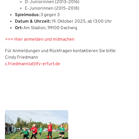
D-Juniorinnen (2013–2016)
E-Juniorinnen (2015–2018)
Freizeit- und Breitensport
Kinder- und Jugendschutz
Datenschutz
IHR LOGIN
Spielmodus:
3 gegen 3
Datum & Uhrzeit:
19. Oktober 2025, ab 13:00 Uhr
Futsal
#siekickt
Länderspiele
Ort:
Am Stadion, 99100 Dachwig
Benutzeranmeldung
Tage des Mädchenfußballs
Impressum
>>> Hier anmelden und mitmachen
Bitte geben Sie Ihren Benutzernamen und Ihr Passwort ein, um
Für Anmeldungen und Rückfragen kontaktieren Sie bitte:
IHRE LESEZEICHEN
sich an der Website anzumelden.
Cindy Friedmann
WEBSITE DURCHSUCHEN
c.friedmann(at)tfv-erfurt.de
Anmelden
Benutzername:
Aktuelle Seite als Lesezeichen speichern
Passwort: