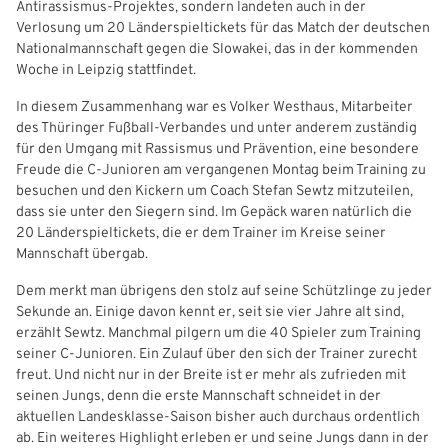
Antirassismus-Projektes, sondern landeten auch in der
Verlosung um 20 Länderspieltickets für das Match der deutschen
Freizeit- und Breitensport
Kinder- und Jugendschutz
Datenschutz
Nationalmannschaft gegen die Slowakei, das in der kommenden
Woche in Leipzig stattfindet.
Futsal
#siekickt
Länderspiele
In diesem Zusammenhang war es Volker Westhaus, Mitarbeiter
Tage des Mädchenfußballs
Impressum
des Thüringer Fußball-Verbandes und unter anderem zuständig
für den Umgang mit Rassismus und Prävention, eine besondere
Freude die C-Junioren am vergangenen Montag beim Training zu
besuchen und den Kickern um Coach Stefan Sewtz mitzuteilen,
dass sie unter den Siegern sind. Im Gepäck waren natürlich die
20 Länderspieltickets, die er dem Trainer im Kreise seiner
IHR LOGIN
Mannschaft übergab.
Dem merkt man übrigens den stolz auf seine Schützlinge zu jeder
Benutzeranmeldung
Sekunde an. Einige davon kennt er, seit sie vier Jahre alt sind,
erzählt Sewtz. Manchmal pilgern um die 40 Spieler zum Training
seiner C-Junioren. Ein Zulauf über den sich der Trainer zurecht
Bitte geben Sie Ihren Benutzernamen und Ihr Passwort ein, um
IHRE LESEZEICHEN
freut. Und nicht nur in der Breite ist er mehr als zufrieden mit
sich an der Website anzumelden.
WEBSITE DURCHSUCHEN
seinen Jungs, denn die erste Mannschaft schneidet in der
aktuellen Landesklasse-Saison bisher auch durchaus ordentlich
Anmelden
ab. Ein weiteres Highlight erleben er und seine Jungs dann in der
Previous
Next