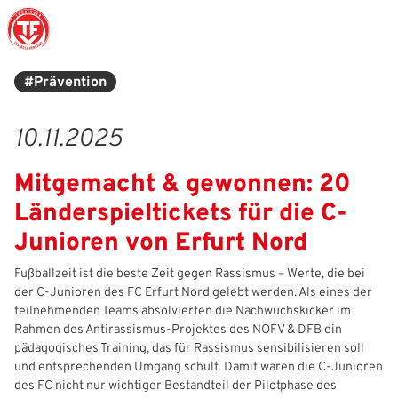
#Prävention
Struktur
Männer
Auswahlteams
Trainer
Leitbild
News
10.11.2025
Amtliches
Frauen
Stützpunkte
Schiedsrichter
Ehrenamt
Termine
Mitgemacht & gewonnen: 20
Geschäftsstelle
Sicherheit
Eliteschulen
Erzieher und Lehrer
DFB-Masterplan
Newsletter
Länderspieltickets für die C-
Chronik
Junioren
Veranstaltungskalender
Vielfalt
DFBnet
Junioren von Erfurt Nord
Ehrentafel
Juniorinnen
DFB-Mobil
Fair Play
Passwesen
Fußballzeit ist die beste Zeit gegen Rassismus – Werte, die bei
der C-Junioren des FC Erfurt Nord gelebt werden. Als eines der
teilnehmenden Teams absolvierten die Nachwuchskicker im
Karriere
Kinderfußball
Inklusion
Vereinsangebote
Rahmen des Antirassismus-Projektes des NOFV & DFB ein
pädagogisches Training, das für Rassismus sensibilisieren soll
Partnerschaft
eSports
Prävention
Archiv
und entsprechenden Umgang schult. Damit waren die C-Junioren
des FC nicht nur wichtiger Bestandteil der Pilotphase des
Mitgliedschaft
Schiedsrichter
Schule und Kita
Downloads