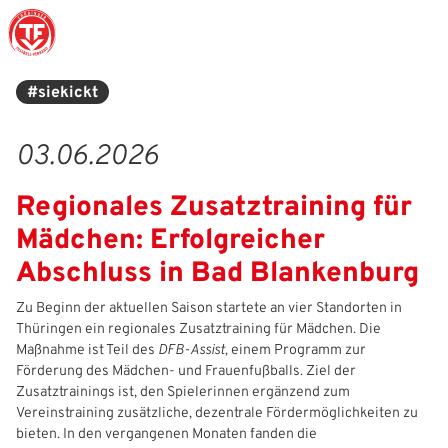
#siekickt
Struktur
Männer
Auswahlteams
Trainer
Leitbild
News
03.06.2026
Amtliches
Frauen
Stützpunkte
Schiedsrichter
Ehrenamt
Termine
Regionales Zusatztraining für
Geschäftsstelle
Sicherheit
Eliteschulen
Erzieher und Lehrer
DFB-Masterplan
Newsletter
Mädchen: Erfolgreicher
Chronik
Junioren
Veranstaltungskalender
Vielfalt
DFBnet
Abschluss in Bad Blankenburg
Ehrentafel
Juniorinnen
DFB-Mobil
Fair Play
Passwesen
Zu Beginn der aktuellen Saison startete an vier Standorten in
Thüringen ein regionales Zusatztraining für Mädchen. Die
Maßnahme ist Teil des
DFB‑Assist,
einem Programm zur
Karriere
Kinderfußball
Inklusion
Vereinsangebote
Förderung des Mädchen‑ und Frauenfußballs. Ziel der
Zusatztrainings ist, den Spielerinnen ergänzend zum
Partnerschaft
eSports
Prävention
Archiv
Vereinstraining zusätzliche, dezentrale Fördermöglichkeiten zu
bieten. In den vergangenen Monaten fanden die
Mitgliedschaft
Schiedsrichter
Schule und Kita
Downloads