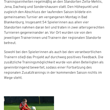
Trainingseinheiten regelmäßig an den Standorten Zella‑Mehlis,
Jena, Dachwig und Sondershausen statt. Den Höhepunkt und
Freizeit- und Breitensport
Kinder- und Jugendschutz
Datenschutz
zugleich den Abschluss der laufenden Saison bildete ein
gemeinsames Turnier am vergangenen Montag in Bad
Futsal
#siekickt
Länderspiele
Blankenburg. Insgesamt 54 Spielerinnen aus allen vier
Standorten nahmen daran teil und traten in zwei altersgerechten
Tage des Mädchenfußballs
Impressum
Turnieren gegeneinander an. Vor Ort wurden sie von den
jeweiligen Trainerinnen und Trainern der regionalen Standorte
betreut.
Sowohl bei den Spielerinnen als auch bei den verantwortlichen
IHR LOGIN
Trainern stieß das Projekt auf durchweg positives Feedback. Die
zusätzliche Trainingsmöglichkeit wurde von allen Beteiligten als
gewinnbringend bewertet, sodass einer Fortsetzung des
Benutzeranmeldung
regionalen Zusatztrainings in der kommenden Saison nichts im
Wege steht.
Bitte geben Sie Ihren Benutzernamen und Ihr Passwort ein, um
IHRE LESEZEICHEN
sich an der Website anzumelden.
WEBSITE DURCHSUCHEN
Anmelden
Benutzername: