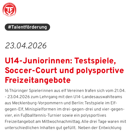
#Talentförderung
Struktur
Männer
Auswahlteams
Trainer
Leitbild
News
23.04.2026
Amtliches
Frauen
Stützpunkte
Schiedsrichter
Ehrenamt
Termine
U14-Juniorinnen: Testspiele,
Geschäftsstelle
Sicherheit
Eliteschulen
Erzieher und Lehrer
DFB-Masterplan
Newsletter
Soccer-Court und polysportive
Chronik
Junioren
Veranstaltungskalender
Vielfalt
DFBnet
Freizeitangebote
Ehrentafel
Juniorinnen
DFB-Mobil
Fair Play
Passwesen
16 Thüringer Spielerinnen aus elf Vereinen trafen sich vom 21.04.
- 23.04.2026 zum Lehrgang mit den U14-Landesauswahlteams
aus Mecklenburg-Vorpommern und Berlin: Testspiele im Elf-
Karriere
Kinderfußball
Inklusion
Vereinsangebote
gegen-Elf, Minispielformen im drei-gegen-drei und vier-gegen-
vier, ein Fußballtennis-Turnier sowie ein polysportives
Partnerschaft
eSports
Prävention
Archiv
Freizeitangebot am Mittwochnachmittag. Alle drei Tage waren mit
unterschiedlichen Inhalten gut gefüllt. Neben der Entwicklung
Mitgliedschaft
Schiedsrichter
Schule und Kita
Downloads