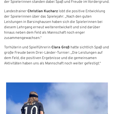
der Spielerinnen standen dabei Spaß und Freude im Vordergrund.
Freizeit- und Breitensport
Kinder- und Jugendschutz
Datenschutz
Landestrainer
Christian Kucharz
lobt die positive Entwicklung
der Spielerinnen über das Spielejahr: „Nach den guten
Futsal
#siekickt
Länderspiele
Leistungen in Barsinghausen haben sich die Spielerinnen bei
diesem Lehrgang erneut weiterentwickelt und sind darüber
Tage des Mädchenfußballs
Impressum
hinaus neben dem Feld als Mannschaft noch enger
zusammengewachsen.“
Torhüterin und Spielführerin
Clara Groß
hatte sichtlich Spaß und
große Freude beim Drei-Länder-Turnier: „Die Leistungen auf
dem Feld, die positiven Ergebnisse und die gemeinsamen
IHR LOGIN
Aktivitäten haben uns als Mannschaft noch weiter gefestigt.“
Benutzeranmeldung
Bitte geben Sie Ihren Benutzernamen und Ihr Passwort ein, um
IHRE LESEZEICHEN
sich an der Website anzumelden.
WEBSITE DURCHSUCHEN
Anmelden
Previous
Next