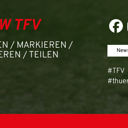
W TFV
N / MARKIEREN /
News
REN / TEILEN
#TFV
#thuer