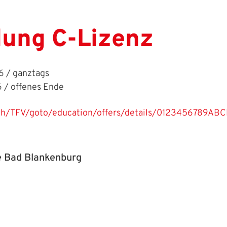
dung C-Lizenz
 / ganztags
 / offenes Ende
ach/TFV/goto/education/offers/details/01234567
e Bad Blankenburg