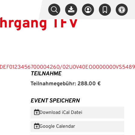
ehrgang TFV
89ABCDEF0123456700004260/02U0V40EO0000000VS548
TEILNAHME
Teilnahmegebühr: 288.00 €
EVENT SPEICHERN
Download iCal Datei
Google Calendar