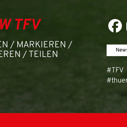
W TFV
N / MARKIEREN /
News
REN / TEILEN
#TFV
#thuer